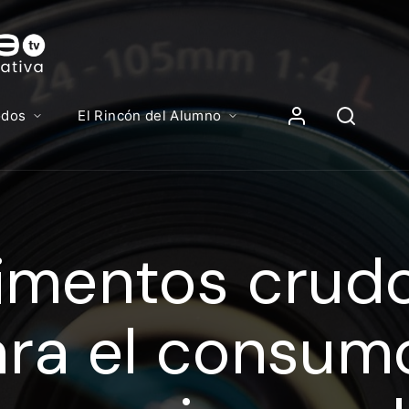
Contenidos, p
Iniciar Sesión
odos
El Rincón del Alumno
iciar sesión debes introducir el mismo usuario y contras
lizas para acceder al campus virtual:
imentos crudo
//elcampusonline.com
n de correo electrónico
ra el consum
eña