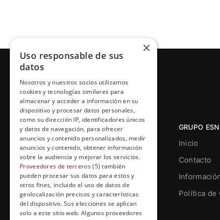
×
Uso responsable de sus
datos
Nosotros y nuestros socios utilizamos
cookies y tecnologías similares para
almacenar y acceder a información en su
dispositivo y procesar datos personales,
como su dirección IP, identificadores únicos
GRUPO ESN
y datos de navegación, para ofrecer
anuncios y contenido personalizados, medir
Inicio
anuncios y contenido, obtener información
sobre la audiencia y mejorar los servicios.
Contacto
Proveedores de terceros (5)
también
pueden procesar sus datos para estos y
Informació
otros fines, incluido el uso de datos de
Grupo Esneca TV
Política de
geolocalización precisos y características
Calle Prat de la Riba, 22, Entresuelo
del dispositivo. Sus elecciones se aplican
(local 5)
solo a este sitio web. Algunos proveedores