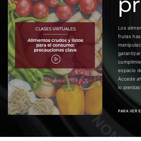
pr
Los alime
frutas ha
manipulac
Rec
garantiza
cumplimie
espacio d
Accede ah
lo pierdas
PARA VER 