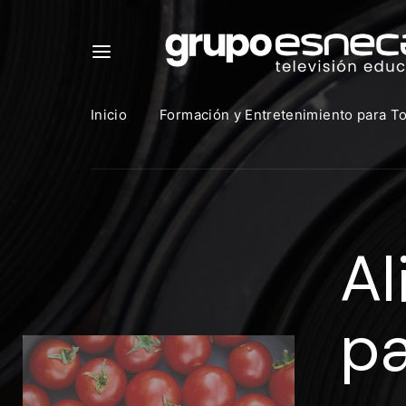
Inicio
Formación y Entretenimiento para T
Para in
que uti
Al
https:
Direcció
pa
Contras