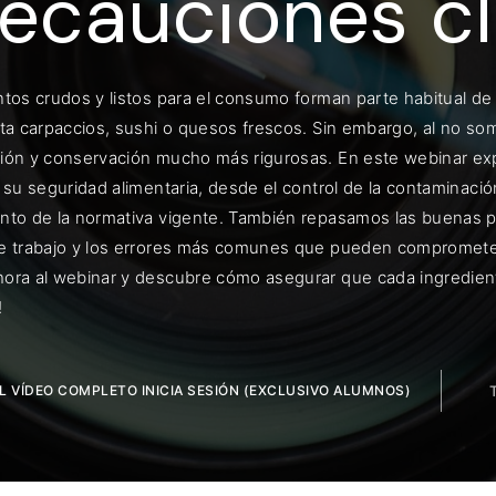
ecauciones c
ntos crudos y listos para el consumo forman parte habitual d
ENTRAR
sta carpaccios, sushi o quesos frescos. Sin embargo, al no s
ión y conservación mucho más rigurosas. En este webinar ex
uérdame
r su seguridad alimentaria, desde el control de la contaminac
nto de la normativa vigente. También repasamos las buenas prá
e trabajo y los errores más comunes que pueden comprometer
ora al webinar y descubre cómo asegurar que cada ingrediente
!
EL VÍDEO COMPLETO INICIA SESIÓN (EXCLUSIVO ALUMNOS)