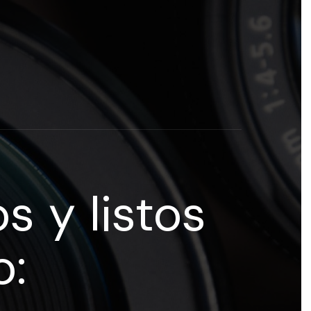
rogramas y recursos educativos de Grupo Esneca TV
eña
s y listos
o: