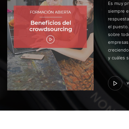
Es muy pr
siempre e
respuesta
el puesto
sobre tod
empresas 
Rec
creciendo
y cuáles 
V