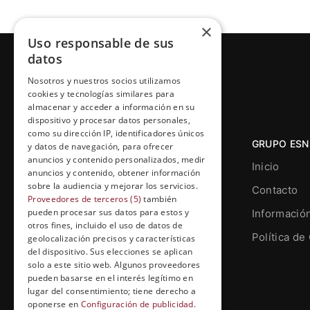
×
Uso responsable de sus
datos
Nosotros y nuestros socios utilizamos
cookies y tecnologías similares para
almacenar y acceder a información en su
dispositivo y procesar datos personales,
como su dirección IP, identificadores únicos
GRUPO ESN
y datos de navegación, para ofrecer
anuncios y contenido personalizados, medir
Inicio
anuncios y contenido, obtener información
sobre la audiencia y mejorar los servicios.
Contacto
Proveedores de terceros (5)
también
pueden procesar sus datos para estos y
Informació
otros fines, incluido el uso de datos de
Grupo Esneca TV
Política de
geolocalización precisos y características
Calle Prat de la Riba, 22, Entresuelo
del dispositivo. Sus elecciones se aplican
(local 5)
solo a este sitio web. Algunos proveedores
pueden basarse en el interés legítimo en
25004, Lleida. España
lugar del consentimiento; tiene derecho a
oponerse en
Configuración de publicidad
.