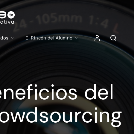
Contenidos, p
Iniciar Sesión
odos
El Rincón del Alumno
iciar sesión debes introducir el mismo usuario y contras
lizas para acceder al campus virtual:
neficios del
//elcampusonline.com
n de correo electrónico
rowdsourcing
eña