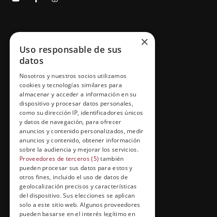
GRUPO ESNECA TV
×
Uso responsable de sus
Inicio
datos
Contacto
Nosotros y nuestros socios utilizamos
cookies y tecnologías similares para
Información Legal
almacenar y acceder a información en su
Política de Cookies
dispositivo y procesar datos personales,
como su dirección IP, identificadores únicos
y datos de navegación, para ofrecer
anuncios y contenido personalizados, medir
anuncios y contenido, obtener información
FORMACIÓN Y ENTRETENIMIENTO
sobre la audiencia y mejorar los servicios.
Formación abierta
Proveedores de terceros (5)
también
pueden procesar sus datos para estos y
Cuídate con Grupo Esneca
otros fines, incluido el uso de datos de
geolocalización precisos y características
Entrevistas profesionales
del dispositivo. Sus elecciones se aplican
solo a este sitio web. Algunos proveedores
pueden basarse en el interés legítimo en