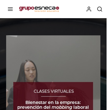
Contenidos, programas y recursos educativos de Grupo
Esneca TV
Iniciar Sesión
Para iniciar sesión debes introducir el
mismo usuario y contraseña que utilizas
para acceder al campus virtual:
https://elcampusonline.com
Dirección de correo electrónico
Contraseña