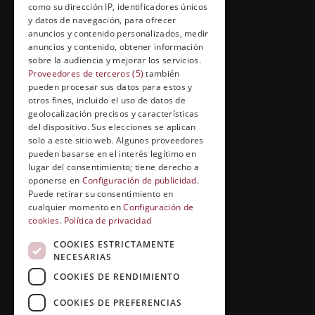
como su dirección IP, identificadores únicos
y datos de navegación, para ofrecer
anuncios y contenido personalizados, medir
anuncios y contenido, obtener información
FORMACIÓN Y ENTRETENIMIENTO
sobre la audiencia y mejorar los servicios.
Formación abierta
Proveedores de terceros (5)
también
pueden procesar sus datos para estos y
Cuídate con Grupo Esneca
otros fines, incluido el uso de datos de
geolocalización precisos y características
Entrevistas profesionales
del dispositivo. Sus elecciones se aplican
solo a este sitio web. Algunos proveedores
pueden basarse en el interés legítimo en
lugar del consentimiento; tiene derecho a
EL RINCÓN DEL ALUMNO
oponerse en
Configuración de publicidad
.
Puede retirar su consentimiento en
Conócenos
cualquier momento en
Configuración de
cookies
.
Política de privacidad
Preguntas y respuestas
COOKIES ESTRICTAMENTE
Clases virtuales
NECESARIAS
COOKIES DE RENDIMIENTO
COOKIES DE PREFERENCIAS