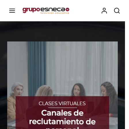
Contenidos, programas y recursos educativos de Grupo
Esneca TV
Iniciar Sesión
Para iniciar sesión debes introducir el
mismo usuario y contraseña que utilizas
para acceder al campus virtual:
https://elcampusonline.com
Dirección de correo electrónico
Contraseña