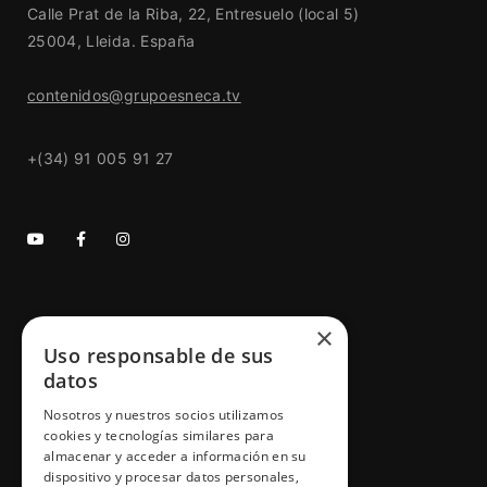
Calle Prat de la Riba, 22, Entresuelo (local 5)
25004, Lleida. España
contenidos@grupoesneca.tv
+(34) 91 005 91 27
GRUPO ESNECA TV
×
Uso responsable de sus
Inicio
datos
Contacto
Nosotros y nuestros socios utilizamos
Información Legal
cookies y tecnologías similares para
almacenar y acceder a información en su
Política de Cookies
dispositivo y procesar datos personales,