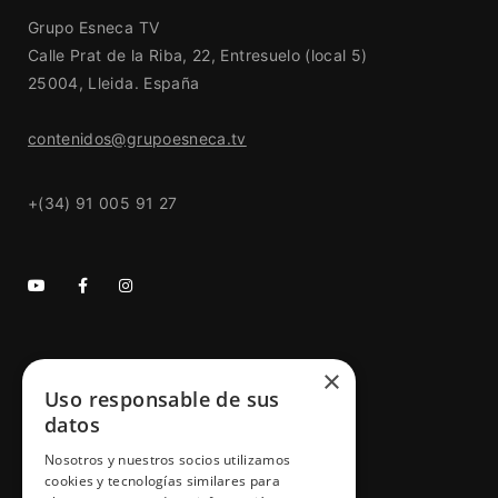
Grupo Esneca TV
Calle Prat de la Riba, 22, Entresuelo (local 5)
25004, Lleida. España
contenidos@grupoesneca.tv
+(34) 91 005 91 27
×
GRUPO ESNECA TV
Uso responsable de sus
Inicio
datos
Contacto
Nosotros y nuestros socios utilizamos
cookies y tecnologías similares para
Información Legal