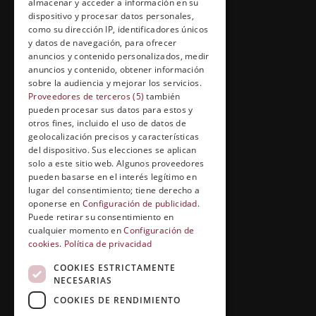
almacenar y acceder a información en su
dispositivo y procesar datos personales,
Política de Cookies
como su dirección IP, identificadores únicos
y datos de navegación, para ofrecer
anuncios y contenido personalizados, medir
anuncios y contenido, obtener información
FORMACIÓN Y ENTRETENIMIENTO
sobre la audiencia y mejorar los servicios.
Proveedores de terceros (5)
también
Formación abierta
pueden procesar sus datos para estos y
Cuídate con Grupo Esneca
otros fines, incluido el uso de datos de
geolocalización precisos y características
Entrevistas profesionales
del dispositivo. Sus elecciones se aplican
solo a este sitio web. Algunos proveedores
pueden basarse en el interés legítimo en
lugar del consentimiento; tiene derecho a
oponerse en
Configuración de publicidad
.
EL RINCÓN DEL ALUMNO
Puede retirar su consentimiento en
Conócenos
cualquier momento en
Configuración de
cookies
.
Política de privacidad
Preguntas y respuestas
COOKIES ESTRICTAMENTE
Clases virtuales
NECESARIAS
COOKIES DE RENDIMIENTO