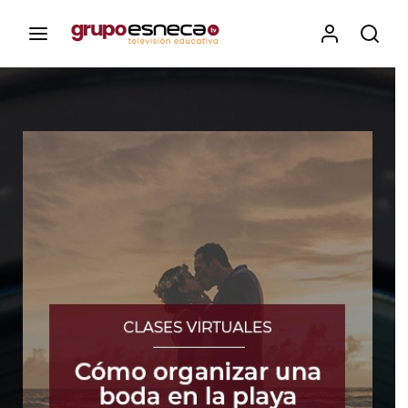
Contenidos, programas y recursos educativos de Grupo
Esneca TV
Iniciar Sesión
Para iniciar sesión debes introducir el
mismo usuario y contraseña que utilizas
para acceder al campus virtual:
https://elcampusonline.com
Dirección de correo electrónico
Contraseña