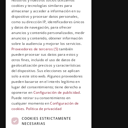
Nosotros y nuestros socios utilizamos
cookies y tecnologías similares para
Información Legal
almacenar y acceder a información en su
dispositivo y procesar datos personales,
Política de Cookies
como su dirección IP, identificadores únicos
y datos de navegación, para ofrecer
anuncios y contenido personalizados, medir
anuncios y contenido, obtener información
FORMACIÓN Y ENTRETENIMIENTO
sobre la audiencia y mejorar los servicios.
Proveedores de terceros (5)
también
Formación abierta
pueden procesar sus datos para estos y
otros fines, incluido el uso de datos de
Cuídate con Grupo Esneca
geolocalización precisos y características
Entrevistas profesionales
del dispositivo. Sus elecciones se aplican
solo a este sitio web. Algunos proveedores
pueden basarse en el interés legítimo en
lugar del consentimiento; tiene derecho a
oponerse en
Configuración de publicidad
.
EL RINCÓN DEL ALUMNO
Puede retirar su consentimiento en
Conócenos
cualquier momento en
Configuración de
cookies
.
Política de privacidad
Preguntas y respuestas
COOKIES ESTRICTAMENTE
Clases virtuales
NECESARIAS