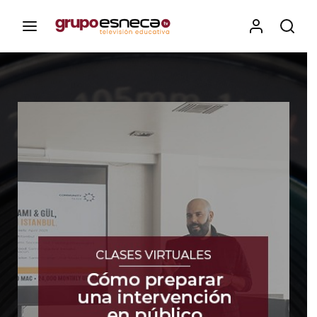
Contenidos, programas y recursos educativos de Grupo
Esneca TV
Iniciar Sesión
Para iniciar sesión debes introducir el
mismo usuario y contraseña que utilizas
para acceder al campus virtual:
https://elcampusonline.com
Dirección de correo electrónico
Contraseña