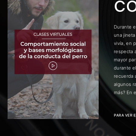
co
Durante e
una jineta
vivía, en 
Rec
respecta a
mayor par
durante el
recuerda 
algunos r
más? En e
PARA VER 