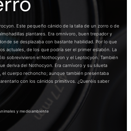
erro
rocyon. Este pequeño cánido de la talla de un zorro o de
a almohadillas plantares. Era omnívoro, buen trepador y
r donde se desplazaba con bastante habilidad. Por lo que
os actuales, de los que podría ser el primer eslabón. La
ólo sobrevivieron el Nothocyon y el Leptocyon. También
ue deriva del Nothocyon. Era carnívoro y su silueta
as, el cuerpo rechoncho; aunque también presentaba
rentarlo con los cánidos primitivos. ¿Queréis saber
Animales y medioambiente