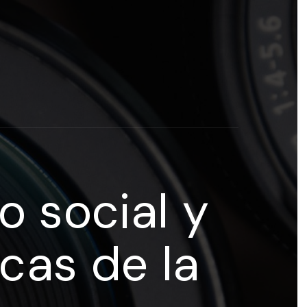
rogramas y recursos educativos de Grupo Esneca TV
eña
 social y
cas de la