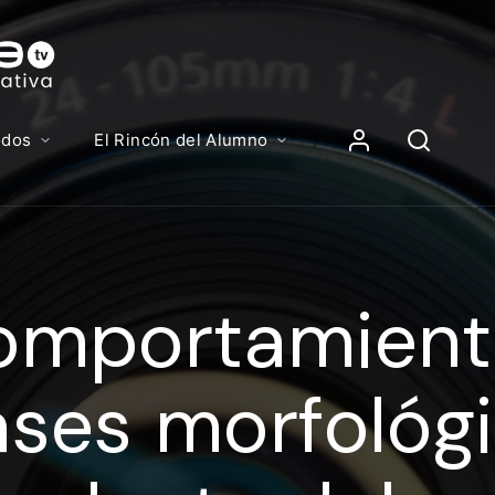
Contenidos, p
Iniciar Sesión
odos
El Rincón del Alumno
iciar sesión debes introducir el mismo usuario y contras
lizas para acceder al campus virtual:
mportamiento
//elcampusonline.com
n de correo electrónico
ses morfológi
eña