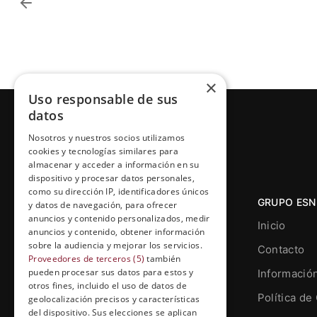
×
Uso responsable de sus
datos
Nosotros y nuestros socios utilizamos
cookies y tecnologías similares para
almacenar y acceder a información en su
dispositivo y procesar datos personales,
como su dirección IP, identificadores únicos
GRUPO ESN
y datos de navegación, para ofrecer
anuncios y contenido personalizados, medir
Inicio
anuncios y contenido, obtener información
sobre la audiencia y mejorar los servicios.
Contacto
Proveedores de terceros (5)
también
pueden procesar sus datos para estos y
Informació
otros fines, incluido el uso de datos de
Grupo Esneca TV
Política de
geolocalización precisos y características
Calle Prat de la Riba, 22, Entresuelo
del dispositivo. Sus elecciones se aplican