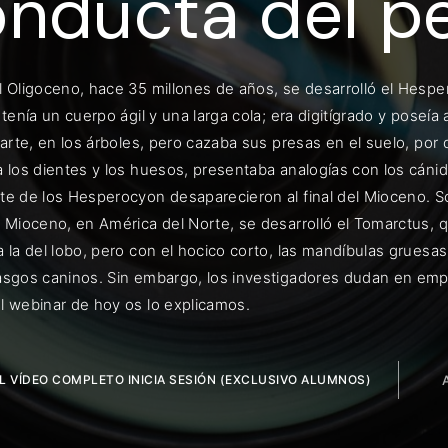
nducta del p
l Oligoceno, hace 35 millones de años, se desarrolló el Hespe
ENTRAR
 tenía un cuerpo ágil y una larga cola; era digitígrado y poseí
parte, en los árboles, pero cazaba sus presas en el suelo, po
uérdame
 los dientes y los huesos, presentaba analogías con los cánid
te de los Hesperocyon desaparecieron al final del Mioceno. S
 Mioceno, en América del Norte, se desarrolló el Tomarctus, q
a la del lobo, pero con el hocico corto, las mandíbulas grues
asgos caninos. Sin embargo, los investigadores dudan en empa
l webinar de hoy os lo explicamos.
EL VÍDEO COMPLETO INICIA SESIÓN (EXCLUSIVO ALUMNOS)