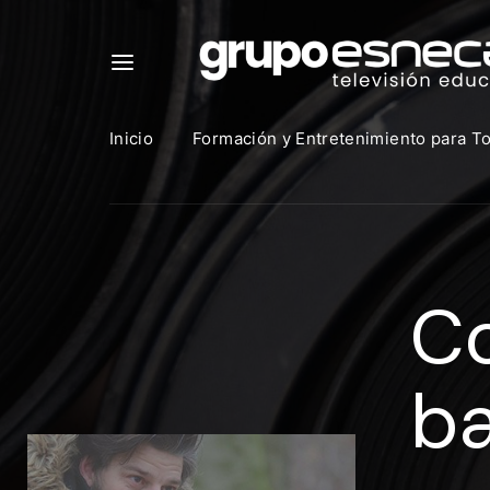
Inicio
Formación y Entretenimiento para T
Para in
que uti
Co
https:
Direcció
ba
Contras