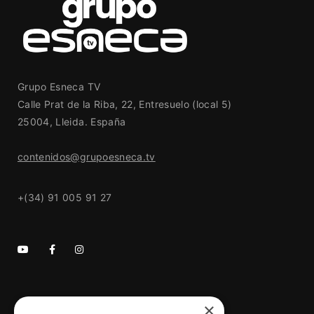
Grupo Esneca TV
Calle Prat de la Riba, 22, Entresuelo (local 5)
25004, Lleida. España
contenidos@grupoesneca.tv
+(34) 91 005 91 27
×
GRUPO ESNECA TV