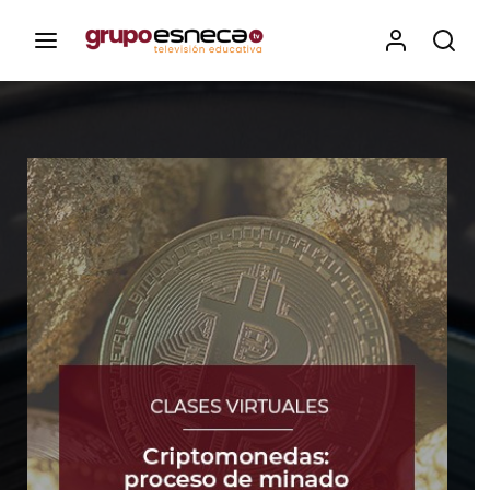
Contenidos, programas y recursos educativos de Grupo
Esneca TV
Iniciar Sesión
Para iniciar sesión debes introducir el
mismo usuario y contraseña que utilizas
para acceder al campus virtual:
https://elcampusonline.com
Dirección de correo electrónico
Contraseña