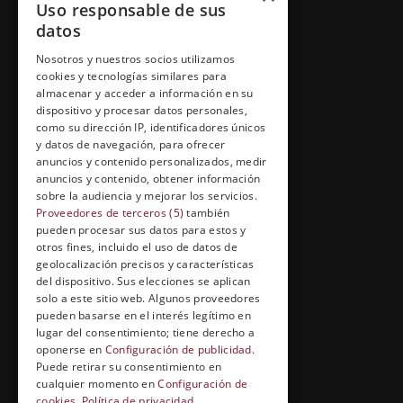
Uso responsable de sus
Inicio
datos
Contacto
Nosotros y nuestros socios utilizamos
cookies y tecnologías similares para
Información Legal
almacenar y acceder a información en su
Política de Cookies
dispositivo y procesar datos personales,
como su dirección IP, identificadores únicos
y datos de navegación, para ofrecer
anuncios y contenido personalizados, medir
anuncios y contenido, obtener información
FORMACIÓN Y ENTRETENIMIENTO
sobre la audiencia y mejorar los servicios.
Proveedores de terceros (5)
también
Formación abierta
pueden procesar sus datos para estos y
Cuídate con Grupo Esneca
otros fines, incluido el uso de datos de
geolocalización precisos y características
Entrevistas profesionales
del dispositivo. Sus elecciones se aplican
solo a este sitio web. Algunos proveedores
pueden basarse en el interés legítimo en
lugar del consentimiento; tiene derecho a
EL RINCÓN DEL ALUMNO
oponerse en
Configuración de publicidad
.
Puede retirar su consentimiento en
Conócenos
cualquier momento en
Configuración de
cookies
.
Política de privacidad