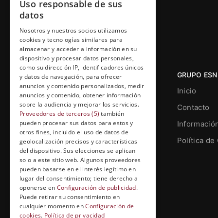
Uso responsable de sus
datos
Nosotros y nuestros socios utilizamos
cookies y tecnologías similares para
almacenar y acceder a información en su
dispositivo y procesar datos personales,
como su dirección IP, identificadores únicos
GRUPO ESN
y datos de navegación, para ofrecer
anuncios y contenido personalizados, medir
Inicio
anuncios y contenido, obtener información
sobre la audiencia y mejorar los servicios.
Contacto
Proveedores de terceros (5)
también
pueden procesar sus datos para estos y
Informació
otros fines, incluido el uso de datos de
Grupo Esneca TV
Política de
geolocalización precisos y características
Calle Prat de la Riba, 22, Entresuelo
del dispositivo. Sus elecciones se aplican
(local 5)
solo a este sitio web. Algunos proveedores
pueden basarse en el interés legítimo en
25004, Lleida. España
lugar del consentimiento; tiene derecho a
oponerse en
Configuración de publicidad
.
contenidos@grupoesneca.tv
Puede retirar su consentimiento en
cualquier momento en
Configuración de
cookies
.
Política de privacidad