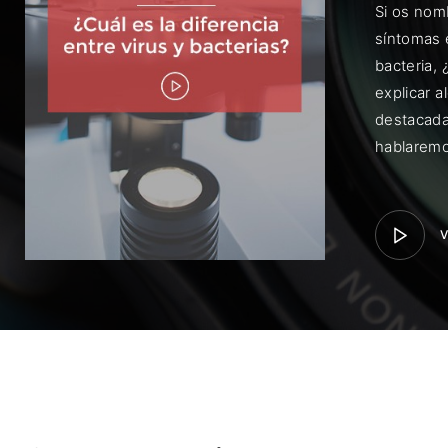
Si os nomb
síntomas 
bacteria,
explicar a
destacada
hablaremo
Rec
V