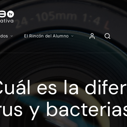
Contenidos, p
Iniciar Sesión
odos
El Rincón del Alumno
iciar sesión debes introducir el mismo usuario y contras
lizas para acceder al campus virtual:
uál es la dife
//elcampusonline.com
n de correo electrónico
rus y bacteria
eña