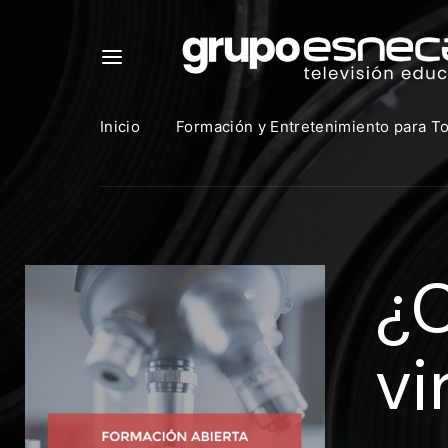
Inicio
Formación y Entretenimiento para T
Para in
que uti
¿C
https:
Direcció
vi
Contras