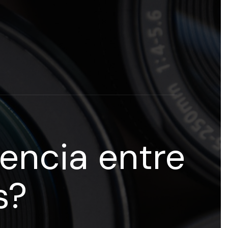
rogramas y recursos educativos de Grupo Esneca TV
eña
rencia entre
s?