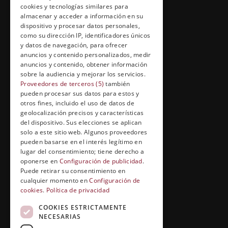
cookies y tecnologías similares para
Información Legal
almacenar y acceder a información en su
Política de Cookies
dispositivo y procesar datos personales,
como su dirección IP, identificadores únicos
y datos de navegación, para ofrecer
anuncios y contenido personalizados, medir
anuncios y contenido, obtener información
FORMACIÓN Y ENTRETENIMIENTO
sobre la audiencia y mejorar los servicios.
Proveedores de terceros (5)
también
Formación abierta
pueden procesar sus datos para estos y
Cuídate con Grupo Esneca
otros fines, incluido el uso de datos de
geolocalización precisos y características
Entrevistas profesionales
del dispositivo. Sus elecciones se aplican
solo a este sitio web. Algunos proveedores
pueden basarse en el interés legítimo en
lugar del consentimiento; tiene derecho a
EL RINCÓN DEL ALUMNO
oponerse en
Configuración de publicidad
.
Puede retirar su consentimiento en
Conócenos
cualquier momento en
Configuración de
cookies
.
Política de privacidad
Preguntas y respuestas
COOKIES ESTRICTAMENTE
Clases virtuales
NECESARIAS