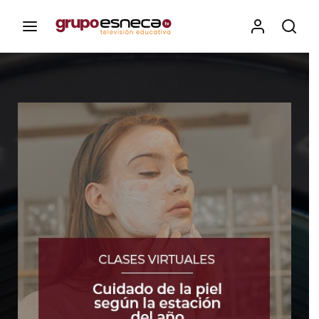
Contenidos, programas y recursos educativos de Grupo
Esneca TV
Iniciar Sesión
Para iniciar sesión debes introducir el
mismo usuario y contraseña que utilizas
para acceder al campus virtual:
https://elcampusonline.com
Dirección de correo electrónico
Contraseña