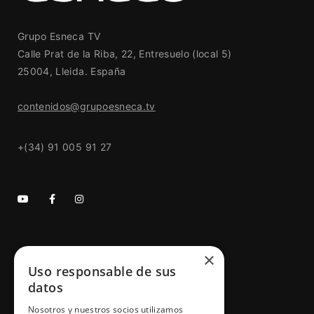
Grupo Esneca TV
Calle Prat de la Riba, 22, Entresuelo (local 5)
25004, Lleida. España
contenidos@grupoesneca.tv
+(34) 91 005 91 27
×
GRUPO ESNECA TV
Uso responsable de sus
Inicio
datos
Contacto
Nosotros y nuestros socios utilizamos