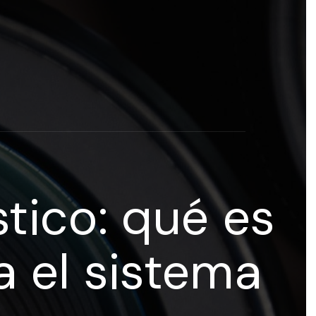
rogramas y recursos educativos de Grupo Esneca TV
eña
tico: qué es
 el sistema