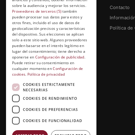
sobre la audiencia y mejorar los servicios.
Contacto
Proveedores de terceros (5)
también
pueden procesar sus datos para estos y
Informació
otros fines, incluido el uso de datos de
Grupo Esneca TV
Política de
geolocalización precisos y características
Calle Prat de la Riba, 22, Entresuelo
del dispositivo. Sus elecciones se aplican
(local 5)
solo a este sitio web. Algunos proveedores
pueden basarse en el interés legítimo en
25004, Lleida. España
lugar del consentimiento; tiene derecho a
oponerse en
Configuración de publicidad
.
contenidos@grupoesneca.tv
Puede retirar su consentimiento en
cualquier momento en
Configuración de
cookies
.
Política de privacidad
+(34) 91 005 91 27
COOKIES ESTRICTAMENTE
NECESARIAS
COOKIES DE RENDIMIENTO
COOKIES DE PREFERENCIAS
COOKIES DE FUNCIONALIDAD