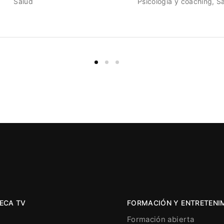
Salud
Psicología y coaching
S
ECA TV
FORMACIÓN Y ENTRETENI
Formación abierta