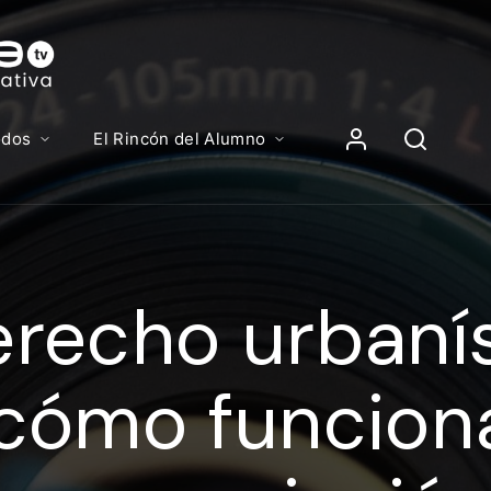
Contenidos, p
Iniciar Sesión
odos
El Rincón del Alumno
iciar sesión debes introducir el mismo usuario y contras
lizas para acceder al campus virtual:
recho urbanís
//elcampusonline.com
n de correo electrónico
cómo funciona
eña