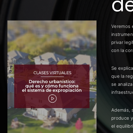
de
Veremos e
instrument
privar leg
Rec
con la co
Se explica
que la re
se analiza
infraestr
Además, s
produce y
el equilib