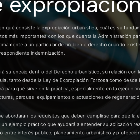
 expropiació
n qué consiste la expropiación urbanística, cuál es su fundame
ENTRAR
os más importantes con los que cuenta la Administración para 
ítimamente a un particular de un bien o derecho cuando existe 
uérdame
rrespondiente indemnización.
rá su encaje dentro del Derecho urbanístico, su relación con l
gula, tanto desde la Ley de Expropiación Forzosa como desde l
rá para qué sirve en la práctica, especialmente en la ejecució
ucturas, parques, equipamientos o actuaciones de regeneració
e abordarán los requisitos que deben cumplirse para que la ex
 un ejemplo práctico que ayudará a entender su aplicación rea
rio entre interés público, planeamiento urbanístico y protecci