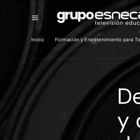
Inicio
Formación y Entretenimiento para T
Para in
que uti
De
https:
Direcció
y 
Contras