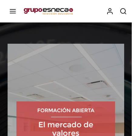
Contenidos, programas y recursos educativos de Grupo
Esneca TV
Iniciar Sesión
Para iniciar sesión debes introducir el
mismo usuario y contraseña que utilizas
para acceder al campus virtual:
https://elcampusonline.com
Dirección de correo electrónico
Contraseña