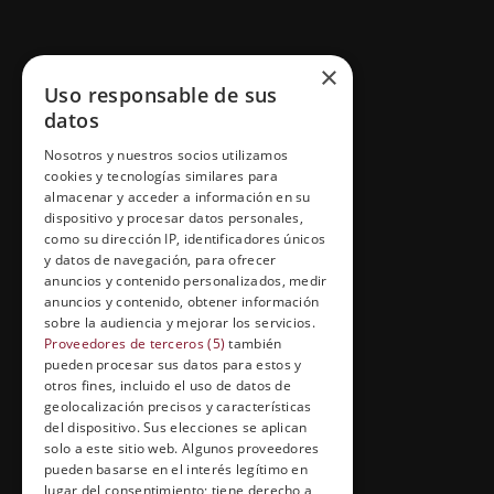
×
GRUPO ESNECA TV
Uso responsable de sus
Inicio
datos
Contacto
Nosotros y nuestros socios utilizamos
cookies y tecnologías similares para
Información Legal
almacenar y acceder a información en su
dispositivo y procesar datos personales,
Política de Cookies
como su dirección IP, identificadores únicos
y datos de navegación, para ofrecer
anuncios y contenido personalizados, medir
anuncios y contenido, obtener información
FORMACIÓN Y ENTRETENIMIENTO
sobre la audiencia y mejorar los servicios.
Proveedores de terceros (5)
también
Formación abierta
pueden procesar sus datos para estos y
otros fines, incluido el uso de datos de
Cuídate con Grupo Esneca
geolocalización precisos y características
Entrevistas profesionales
del dispositivo. Sus elecciones se aplican
solo a este sitio web. Algunos proveedores
pueden basarse en el interés legítimo en
lugar del consentimiento; tiene derecho a