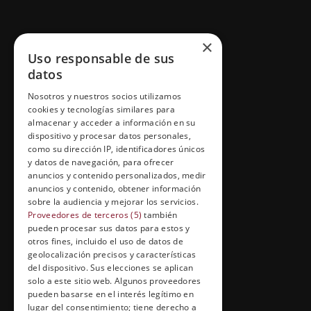
GRUPO ESNECA TV
×
Uso responsable de sus
Inicio
datos
Contacto
Nosotros y nuestros socios utilizamos
cookies y tecnologías similares para
Información Legal
almacenar y acceder a información en su
Política de Cookies
dispositivo y procesar datos personales,
como su dirección IP, identificadores únicos
y datos de navegación, para ofrecer
anuncios y contenido personalizados, medir
anuncios y contenido, obtener información
FORMACIÓN Y ENTRETENIMIENTO
sobre la audiencia y mejorar los servicios.
Formación abierta
Proveedores de terceros (5)
también
pueden procesar sus datos para estos y
Cuídate con Grupo Esneca
otros fines, incluido el uso de datos de
geolocalización precisos y características
Entrevistas profesionales
del dispositivo. Sus elecciones se aplican
solo a este sitio web. Algunos proveedores
pueden basarse en el interés legítimo en
lugar del consentimiento; tiene derecho a