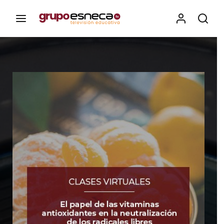
Contenidos, programas y recursos educativos de Grupo
Esneca TV
Iniciar Sesión
Para iniciar sesión debes introducir el
mismo usuario y contraseña que utilizas
para acceder al campus virtual:
https://elcampusonline.com
Dirección de correo electrónico
Contraseña