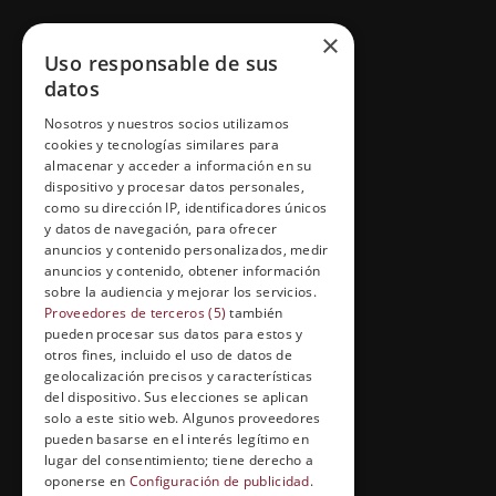
GRUPO ESNECA TV
×
Uso responsable de sus
Inicio
datos
Contacto
Nosotros y nuestros socios utilizamos
cookies y tecnologías similares para
Información Legal
almacenar y acceder a información en su
Política de Cookies
dispositivo y procesar datos personales,
como su dirección IP, identificadores únicos
y datos de navegación, para ofrecer
anuncios y contenido personalizados, medir
anuncios y contenido, obtener información
FORMACIÓN Y ENTRETENIMIENTO
sobre la audiencia y mejorar los servicios.
Formación abierta
Proveedores de terceros (5)
también
pueden procesar sus datos para estos y
Cuídate con Grupo Esneca
otros fines, incluido el uso de datos de
geolocalización precisos y características
Entrevistas profesionales
del dispositivo. Sus elecciones se aplican
solo a este sitio web. Algunos proveedores
pueden basarse en el interés legítimo en
lugar del consentimiento; tiene derecho a
EL RINCÓN DEL ALUMNO
oponerse en
Configuración de publicidad
.