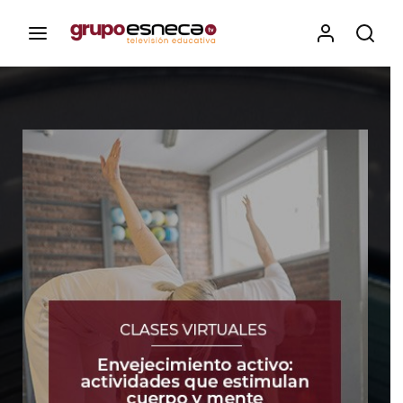
Contenidos, programas y recursos educativos de Grupo
Esneca TV
Iniciar Sesión
Para iniciar sesión debes introducir el
mismo usuario y contraseña que utilizas
para acceder al campus virtual:
https://elcampusonline.com
Dirección de correo electrónico
Contraseña