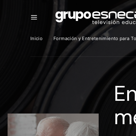
Inicio
Formación y Entretenimiento para T
Para in
que uti
En
https:
Direcció
m
Contras