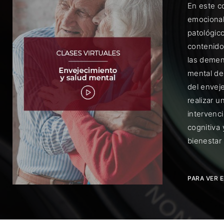
En este c
emocional
patológic
contenido
las demenc
mental de
Rec
del envej
realizar u
intervenci
cognitiva
bienestar 
PARA VER 