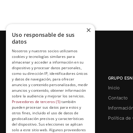
×
Uso responsable de sus
datos
Nosotros y nuestros socios utilizamos
cookies y tecnologías similares para
almacenar y acceder a información en su
dispositivo y procesar datos personales,
como su dirección IP, identificadores únicos
GRUPO ESN
y datos de navegación, para ofrecer
anuncios y contenido personalizados, medir
Inicio
anuncios y contenido, obtener información
sobre la audiencia y mejorar los servicios.
Contacto
Proveedores de terceros (5)
también
pueden procesar sus datos para estos y
Informació
otros fines, incluido el uso de datos de
Grupo Esneca TV
Política de
geolocalización precisos y características
Calle Prat de la Riba, 22, Entresuelo
del dispositivo. Sus elecciones se aplican
(local 5)
solo a este sitio web. Algunos proveedores