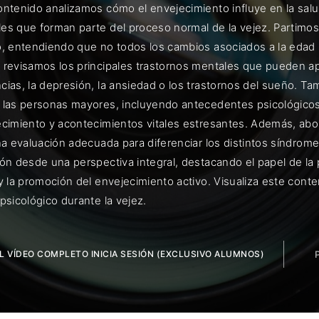
ontenido analizamos cómo el envejecimiento influye en la salu
es que forman parte del proceso normal de la vejez. Partimos 
o, entendiendo que no todos los cambios asociados a la edad i
 revisamos los principales trastornos mentales que pueden apa
ENTRAR
ias, la depresión, la ansiedad o los trastornos del sueño. Ta
 las personas mayores, incluyendo antecedentes psicológico
uérdame
ecimiento y acontecimientos vitales estresantes. Además, ab
na evaluación adecuada para diferenciar los distintos síndrom
ón desde una perspectiva integral, destacando el papel de la ps
 y la promoción del envejecimiento activo. Visualiza este co
psicológico durante la vejez.
EL VÍDEO COMPLETO INICIA SESIÓN (EXCLUSIVO ALUMNOS)