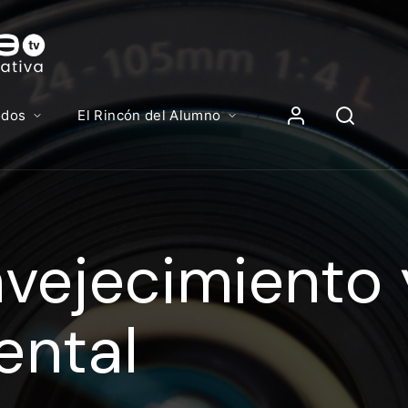
Contenidos, p
Iniciar Sesión
odos
El Rincón del Alumno
iciar sesión debes introducir el mismo usuario y contras
lizas para acceder al campus virtual:
vejecimiento 
//elcampusonline.com
n de correo electrónico
ental
eña