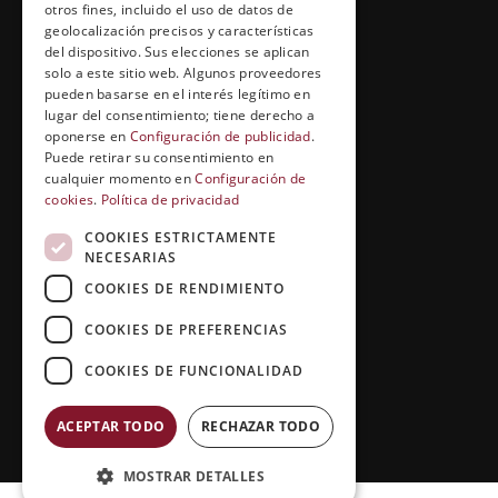
Cuídate con Grupo Esneca
otros fines, incluido el uso de datos de
geolocalización precisos y características
Entrevistas profesionales
del dispositivo. Sus elecciones se aplican
solo a este sitio web. Algunos proveedores
pueden basarse en el interés legítimo en
lugar del consentimiento; tiene derecho a
EL RINCÓN DEL ALUMNO
oponerse en
Configuración de publicidad
.
Puede retirar su consentimiento en
Conócenos
cualquier momento en
Configuración de
cookies
.
Política de privacidad
Preguntas y respuestas
COOKIES ESTRICTAMENTE
Clases virtuales
NECESARIAS
COOKIES DE RENDIMIENTO
COOKIES DE PREFERENCIAS
COOKIES DE FUNCIONALIDAD
ACEPTAR TODO
RECHAZAR TODO
Copyright © 2026 |
Grupo Esneca TV
MOSTRAR DETALLES