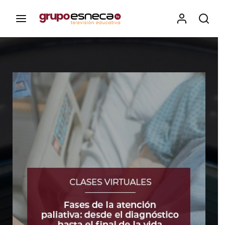
Contenidos, programas y recursos educativos de Grupo
Esneca TV
Iniciar Sesión
Para iniciar sesión debes introducir el
mismo usuario y contraseña que utilizas
para acceder al campus virtual:
https://elcampusonline.com
Dirección de correo electrónico
Contraseña