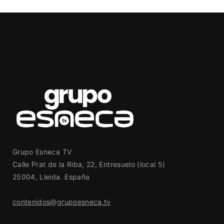
Grupo Esneca TV
Calle Prat de la Riba, 22, Entresuelo (local 5)
25004, Lleida. España
contenidos@grupoesneca.tv