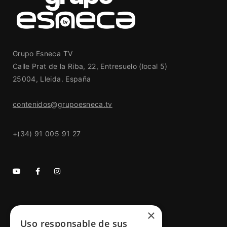
Grupo Esneca TV
Calle Prat de la Riba, 22, Entresuelo (local 5)
25004, Lleida. España
contenidos@grupoesneca.tv
+(34) 91 005 91 27
×
GRUPO ESNECA TV
Uso responsable de sus