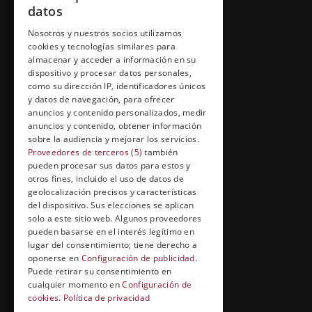
Inicio
datos
Contacto
Nosotros y nuestros socios utilizamos
cookies y tecnologías similares para
Información Legal
almacenar y acceder a información en su
Política de Cookies
dispositivo y procesar datos personales,
como su dirección IP, identificadores únicos
y datos de navegación, para ofrecer
anuncios y contenido personalizados, medir
anuncios y contenido, obtener información
FORMACIÓN Y ENTRETENIMIENTO
sobre la audiencia y mejorar los servicios.
Proveedores de terceros (5)
también
Formación abierta
pueden procesar sus datos para estos y
Cuídate con Grupo Esneca
otros fines, incluido el uso de datos de
geolocalización precisos y características
Entrevistas profesionales
del dispositivo. Sus elecciones se aplican
solo a este sitio web. Algunos proveedores
pueden basarse en el interés legítimo en
lugar del consentimiento; tiene derecho a
EL RINCÓN DEL ALUMNO
oponerse en
Configuración de publicidad
.
Puede retirar su consentimiento en
Conócenos
cualquier momento en
Configuración de
cookies
.
Política de privacidad
Preguntas y respuestas