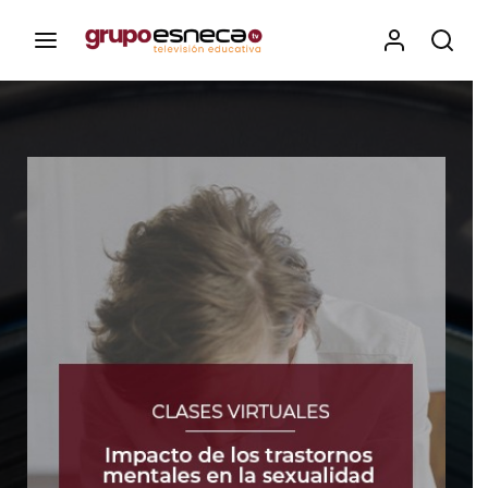
Contenidos, programas y recursos educativos de Grupo
Esneca TV
Iniciar Sesión
Para iniciar sesión debes introducir el
mismo usuario y contraseña que utilizas
para acceder al campus virtual:
https://elcampusonline.com
Dirección de correo electrónico
Contraseña