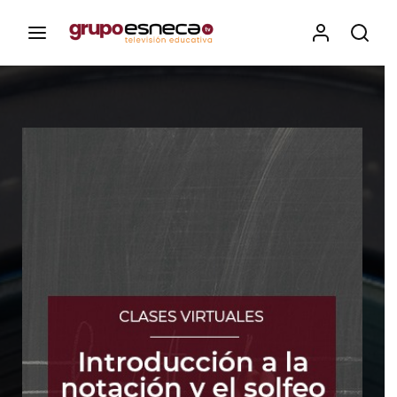
Contenidos, programas y recursos educativos de Grupo
Esneca TV
Iniciar Sesión
Para iniciar sesión debes introducir el
mismo usuario y contraseña que utilizas
para acceder al campus virtual:
https://elcampusonline.com
Dirección de correo electrónico
Contraseña