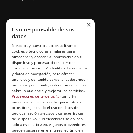
GRUPO ESNECA TV
×
Uso responsable de sus
Inicio
datos
Contacto
Nosotros y nuestros socios utilizamos
cookies y tecnologías similares para
Información Legal
almacenar y acceder a información en su
Política de Cookies
dispositivo y procesar datos personales,
como su dirección IP, identificadores únicos
y datos de navegación, para ofrecer
anuncios y contenido personalizados, medir
anuncios y contenido, obtener información
FORMACIÓN Y ENTRETENIMIENTO
sobre la audiencia y mejorar los servicios.
Formación abierta
Proveedores de terceros (5)
también
pueden procesar sus datos para estos y
Cuídate con Grupo Esneca
otros fines, incluido el uso de datos de
geolocalización precisos y características
Entrevistas profesionales
del dispositivo. Sus elecciones se aplican
solo a este sitio web. Algunos proveedores
pueden basarse en el interés legítimo en