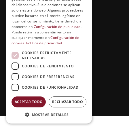
Entrevistas profesionales
del dispositivo. Sus elecciones se aplican
solo a este sitio web. Algunos proveedores
pueden basarse en el interés legítimo en
lugar del consentimiento; tiene derecho a
EL RINCÓN DEL ALUMNO
oponerse en
Configuración de publicidad
.
Puede retirar su consentimiento en
Conócenos
cualquier momento en
Configuración de
cookies
.
Política de privacidad
Preguntas y respuestas
COOKIES ESTRICTAMENTE
Clases virtuales
NECESARIAS
COOKIES DE RENDIMIENTO
COOKIES DE PREFERENCIAS
COOKIES DE FUNCIONALIDAD
ACEPTAR TODO
RECHAZAR TODO
Copyright © 2026 |
Grupo Esneca TV
MOSTRAR DETALLES