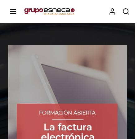
Contenidos, programas y recursos educativos de Grupo
Esneca TV
Iniciar Sesión
Para iniciar sesión debes introducir el
mismo usuario y contraseña que utilizas
para acceder al campus virtual:
https://elcampusonline.com
Dirección de correo electrónico
Contraseña