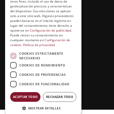
Cuídate con Grupo Esneca
otros fines, incluido el uso de datos de
geolocalización precisos y características
Entrevistas profesionales
del dispositivo. Sus elecciones se aplican
solo a este sitio web. Algunos proveedores
pueden basarse en el interés legítimo en
lugar del consentimiento; tiene derecho a
EL RINCÓN DEL ALUMNO
oponerse en
Configuración de publicidad
.
Puede retirar su consentimiento en
Conócenos
cualquier momento en
Configuración de
cookies
.
Política de privacidad
Preguntas y respuestas
COOKIES ESTRICTAMENTE
Clases virtuales
NECESARIAS
COOKIES DE RENDIMIENTO
COOKIES DE PREFERENCIAS
COOKIES DE FUNCIONALIDAD
ACEPTAR TODO
RECHAZAR TODO
Copyright © 2026 |
Grupo Esneca TV
MOSTRAR DETALLES