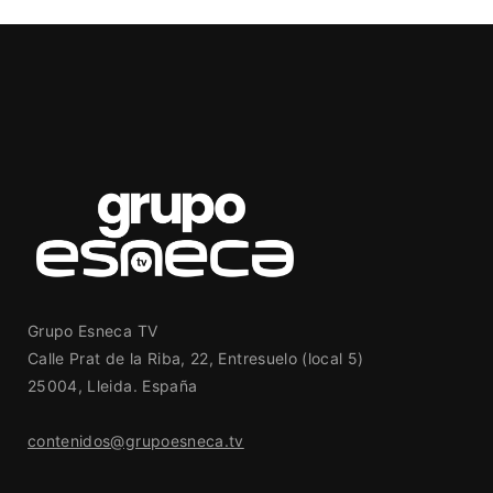
Grupo Esneca TV
Calle Prat de la Riba, 22, Entresuelo (local 5)
25004, Lleida. España
contenidos@grupoesneca.tv