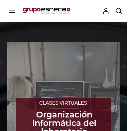
Contenidos, programas y recursos educativos de Grupo
Esneca TV
Iniciar Sesión
Para iniciar sesión debes introducir el
mismo usuario y contraseña que utilizas
para acceder al campus virtual:
https://elcampusonline.com
Dirección de correo electrónico
Contraseña