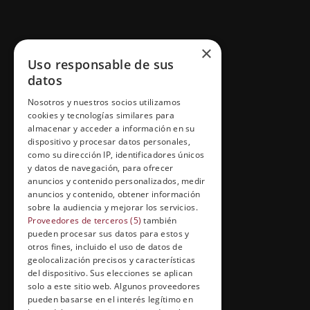
GRUPO ESNECA TV
×
Uso responsable de sus
Inicio
datos
Contacto
Nosotros y nuestros socios utilizamos
cookies y tecnologías similares para
Información Legal
almacenar y acceder a información en su
Política de Cookies
dispositivo y procesar datos personales,
como su dirección IP, identificadores únicos
y datos de navegación, para ofrecer
anuncios y contenido personalizados, medir
anuncios y contenido, obtener información
FORMACIÓN Y ENTRETENIMIENTO
sobre la audiencia y mejorar los servicios.
Formación abierta
Proveedores de terceros (5)
también
pueden procesar sus datos para estos y
Cuídate con Grupo Esneca
otros fines, incluido el uso de datos de
geolocalización precisos y características
Entrevistas profesionales
del dispositivo. Sus elecciones se aplican
solo a este sitio web. Algunos proveedores
pueden basarse en el interés legítimo en