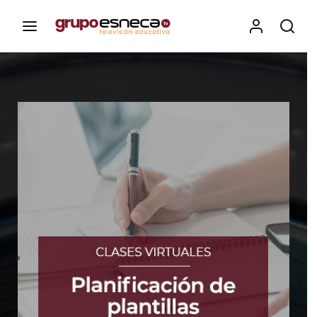
Contenidos, programas y recursos educativos de Grupo
Esneca TV
Iniciar Sesión
Para iniciar sesión debes introducir el
mismo usuario y contraseña que utilizas
para acceder al campus virtual:
https://elcampusonline.com
Dirección de correo electrónico
Contraseña