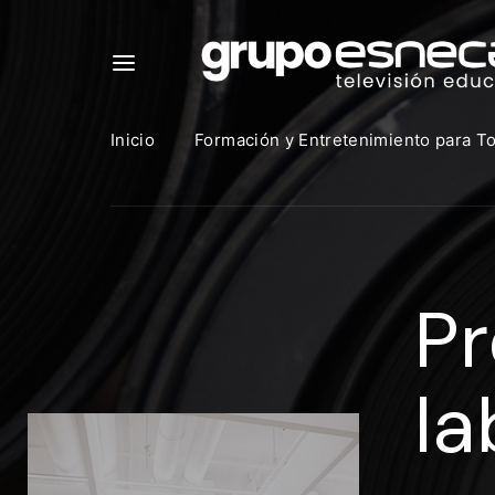
Inicio
Formación y Entretenimiento para T
Para in
que uti
Pr
https:
Direcció
la
Contras