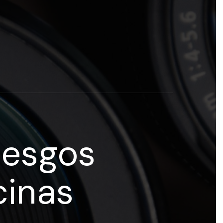
rogramas y recursos educativos de Grupo Esneca TV
eña
iesgos
cinas