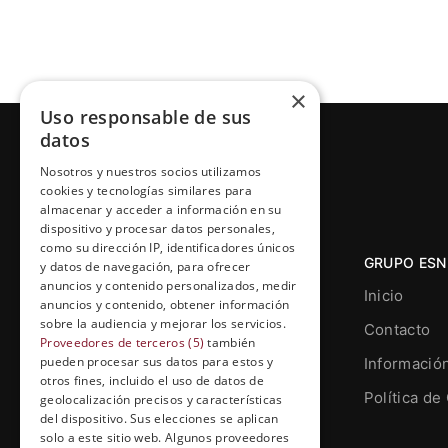
×
Uso responsable de sus
datos
Nosotros y nuestros socios utilizamos
cookies y tecnologías similares para
almacenar y acceder a información en su
dispositivo y procesar datos personales,
como su dirección IP, identificadores únicos
GRUPO ESN
y datos de navegación, para ofrecer
anuncios y contenido personalizados, medir
Inicio
anuncios y contenido, obtener información
sobre la audiencia y mejorar los servicios.
Contacto
Proveedores de terceros (5)
también
pueden procesar sus datos para estos y
Informació
otros fines, incluido el uso de datos de
Grupo Esneca TV
Política de
geolocalización precisos y características
Calle Prat de la Riba, 22, Entresuelo
del dispositivo. Sus elecciones se aplican
(local 5)
solo a este sitio web. Algunos proveedores