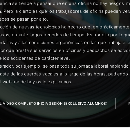
encia se tiende a pensar que en una oficina no hay riesgos i
. Pero la cierto es que los trabajadores de oficina pueden ve
ces se pasan por alto.
cción de nuevas tecnologías ha hecho que, en prácticamente la
ENTRAR
sos, durante largos periodos de tiempo. Es por ello por lo qu
ntallas y a las condiciones ergonómicas en las que trabaja el
uérdame
ador que presta sus servicios en oficinas y despachos se accid
e los accidentes de carácter leve.
erador, por ejemplo, se pasa toda su jornada laboral habland
aste de las cuerdas vocales a lo largo de las horas, pudiendo 
l webinar de hoy os lo explicamos.
EL VÍDEO COMPLETO INICIA SESIÓN (EXCLUSIVO ALUMNOS)