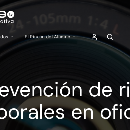
Contenidos, p
Iniciar Sesión
odos
El Rincón del Alumno
iciar sesión debes introducir el mismo usuario y contras
lizas para acceder al campus virtual:
evención de r
//elcampusonline.com
n de correo electrónico
borales en ofi
eña