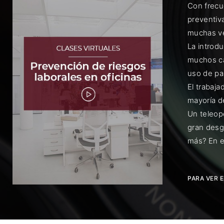
Con frecu
preventiva
muchas ve
La introdu
muchos ca
uso de pa
Rec
El trabaj
mayoría d
Un teleop
gran desg
más? En e
PARA VER 