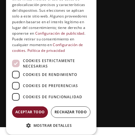
geolocalización precisos y características
Entrevistas profesionales
del dispositivo. Sus elecciones se aplican
solo a este sitio web. Algunos proveedores
pueden basarse en el interés legítimo en
lugar del consentimiento; tiene derecho a
EL RINCÓN DEL ALUMNO
oponerse en
Configuración de publicidad
.
Puede retirar su consentimiento en
Conócenos
cualquier momento en
Configuración de
cookies
.
Política de privacidad
Preguntas y respuestas
COOKIES ESTRICTAMENTE
Clases virtuales
NECESARIAS
COOKIES DE RENDIMIENTO
COOKIES DE PREFERENCIAS
COOKIES DE FUNCIONALIDAD
ACEPTAR TODO
RECHAZAR TODO
Copyright © 2026 |
Grupo Esneca TV
MOSTRAR DETALLES