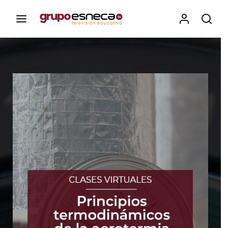
Contenidos, programas y recursos educativos de Grupo
Esneca TV
Iniciar Sesión
Para iniciar sesión debes introducir el
mismo usuario y contraseña que utilizas
para acceder al campus virtual:
https://elcampusonline.com
Dirección de correo electrónico
Contraseña