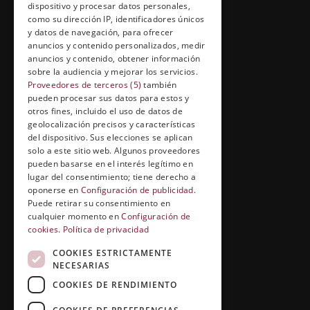
Política de Cookies
dispositivo y procesar datos personales,
como su dirección IP, identificadores únicos
y datos de navegación, para ofrecer
anuncios y contenido personalizados, medir
anuncios y contenido, obtener información
FORMACIÓN Y ENTRETENIMIENTO
sobre la audiencia y mejorar los servicios.
Formación abierta
Proveedores de terceros (5)
también
pueden procesar sus datos para estos y
Cuídate con Grupo Esneca
otros fines, incluido el uso de datos de
geolocalización precisos y características
Entrevistas profesionales
del dispositivo. Sus elecciones se aplican
solo a este sitio web. Algunos proveedores
pueden basarse en el interés legítimo en
lugar del consentimiento; tiene derecho a
EL RINCÓN DEL ALUMNO
oponerse en
Configuración de publicidad
.
Puede retirar su consentimiento en
Conócenos
cualquier momento en
Configuración de
cookies
.
Política de privacidad
Preguntas y respuestas
COOKIES ESTRICTAMENTE
Clases virtuales
NECESARIAS
COOKIES DE RENDIMIENTO