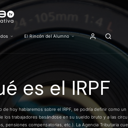
Contenidos, p
Iniciar Sesión
odos
El Rincón del Alumno
iciar sesión debes introducir el mismo usuario y contras
lizas para acceder al campus virtual:
é es el IRPF
//elcampusonline.com
n de correo electrónico
eo de hoy hablaremos sobre el IRPF, se podría definir como u
e los trabajadores basándose en su sueldo bruto y a las circu
eña
os, pensiones compensatorias, etc.). La Agencia Tributaria cu