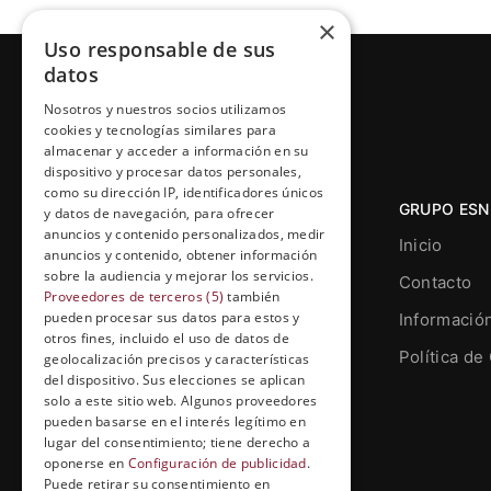
×
Uso responsable de sus
datos
Nosotros y nuestros socios utilizamos
cookies y tecnologías similares para
almacenar y acceder a información en su
dispositivo y procesar datos personales,
como su dirección IP, identificadores únicos
GRUPO ESN
y datos de navegación, para ofrecer
anuncios y contenido personalizados, medir
Inicio
anuncios y contenido, obtener información
sobre la audiencia y mejorar los servicios.
Contacto
Proveedores de terceros (5)
también
pueden procesar sus datos para estos y
Informació
otros fines, incluido el uso de datos de
Grupo Esneca TV
Política de
geolocalización precisos y características
Calle Prat de la Riba, 22, Entresuelo
del dispositivo. Sus elecciones se aplican
(local 5)
solo a este sitio web. Algunos proveedores
pueden basarse en el interés legítimo en
25004, Lleida. España
lugar del consentimiento; tiene derecho a
oponerse en
Configuración de publicidad
.
contenidos@grupoesneca.tv
Puede retirar su consentimiento en