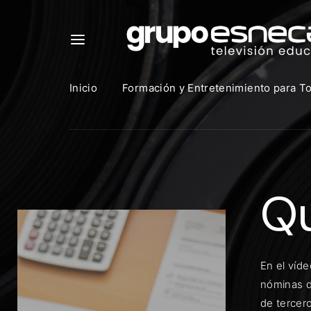
Inicio
Formación y Entretenimiento para T
Para in
que uti
Qu
https:
Direcció
En el víd
nóminas d
Contras
de tercer