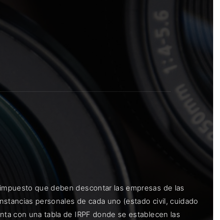
rogramas y recursos educativos de Grupo Esneca TV
eña
n impuesto que deben descontar las empresas de las
nstancias personales de cada uno (estado civil, cuidado
enta con una tabla de IRPF donde se establecen las