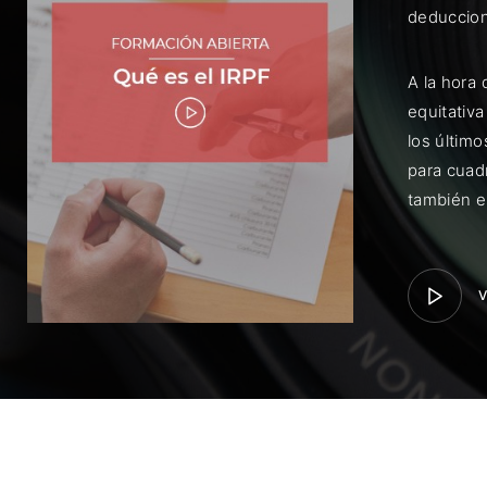
deduccion
A la hora
equitativ
los últim
para cuad
Rec
también e
V