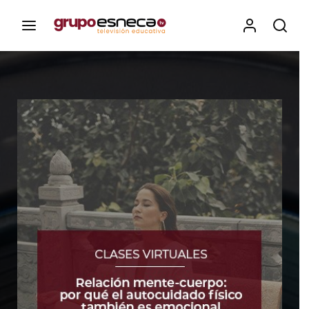
Contenidos, programas y recursos educativos de Grupo
Esneca TV
Iniciar Sesión
Para iniciar sesión debes introducir el
mismo usuario y contraseña que utilizas
para acceder al campus virtual:
https://elcampusonline.com
Dirección de correo electrónico
Contraseña