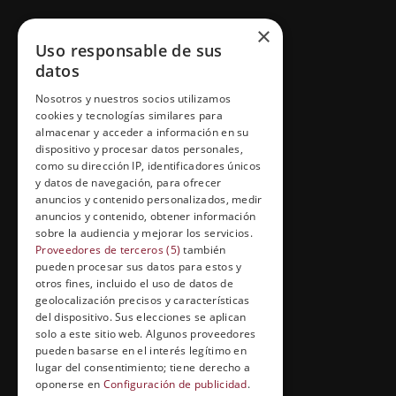
GRUPO ESNECA TV
×
Uso responsable de sus
Inicio
datos
Contacto
Nosotros y nuestros socios utilizamos
cookies y tecnologías similares para
Información Legal
almacenar y acceder a información en su
Política de Cookies
dispositivo y procesar datos personales,
como su dirección IP, identificadores únicos
y datos de navegación, para ofrecer
anuncios y contenido personalizados, medir
anuncios y contenido, obtener información
FORMACIÓN Y ENTRETENIMIENTO
sobre la audiencia y mejorar los servicios.
Formación abierta
Proveedores de terceros (5)
también
pueden procesar sus datos para estos y
Cuídate con Grupo Esneca
otros fines, incluido el uso de datos de
geolocalización precisos y características
Entrevistas profesionales
del dispositivo. Sus elecciones se aplican
solo a este sitio web. Algunos proveedores
pueden basarse en el interés legítimo en
lugar del consentimiento; tiene derecho a
EL RINCÓN DEL ALUMNO
oponerse en
Configuración de publicidad
.