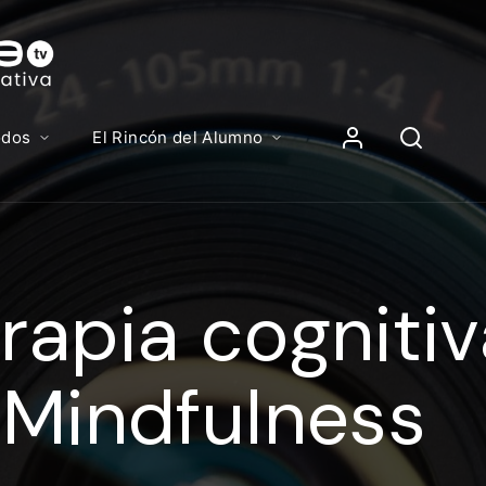
Contenidos, p
Iniciar Sesión
odos
El Rincón del Alumno
iciar sesión debes introducir el mismo usuario y contras
lizas para acceder al campus virtual:
rapia cogniti
//elcampusonline.com
n de correo electrónico
 Mindfulness
eña