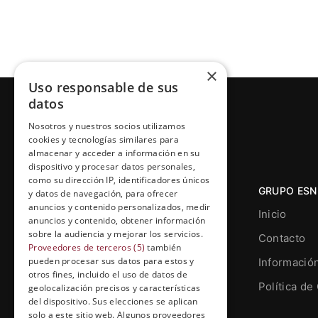
×
Uso responsable de sus
datos
Nosotros y nuestros socios utilizamos
cookies y tecnologías similares para
almacenar y acceder a información en su
dispositivo y procesar datos personales,
como su dirección IP, identificadores únicos
GRUPO ESN
y datos de navegación, para ofrecer
anuncios y contenido personalizados, medir
Inicio
anuncios y contenido, obtener información
sobre la audiencia y mejorar los servicios.
Contacto
Proveedores de terceros (5)
también
pueden procesar sus datos para estos y
Informació
otros fines, incluido el uso de datos de
Grupo Esneca TV
Política de
geolocalización precisos y características
Calle Prat de la Riba, 22, Entresuelo
del dispositivo. Sus elecciones se aplican
(local 5)
solo a este sitio web. Algunos proveedores