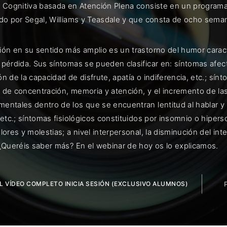
a Cognitiva basada en Atención Plena consiste en un programa
ado por Segal, Williams y Teasdale y que consta de ocho sema
ión en su sentido más amplio es un trastorno del humor carac
ENTRAR
 pérdida. Sus síntomas se pueden clasificar en: síntomas afect
n de la capacidad de disfrute, apatía o indiferencia, etc.; sín
uérdame
 de concentración, memoria y atención, y el incremento de la
entales dentro de los que se encuentran lentitud al hablar y a
 etc.; síntomas fisiológicos constituidos por insomnio o hipers
lores y molestias; a nivel interpersonal, la disminución del int
 ¿Queréis saber más? En el webinar de hoy os lo explicamos.
EL VÍDEO COMPLETO INICIA SESIÓN (EXCLUSIVO ALUMNOS)