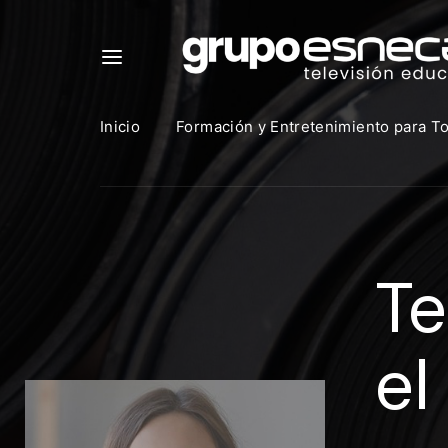
Inicio
Formación y Entretenimiento para T
Para in
que uti
Te
https:
Direcció
el
Contras