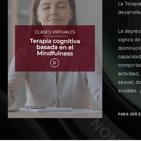
La Terapi
desarroll
La depres
signos de
disminució
Rec
capacidad
comportam
actividad,
sexual, do
sociales.
PARA VER 