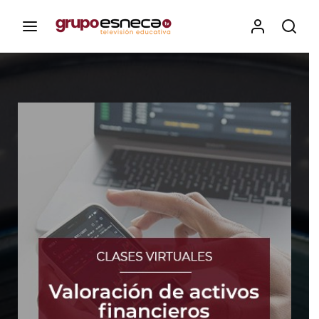
Contenidos, programas y recursos educativos de Grupo
Esneca TV
Iniciar Sesión
Para iniciar sesión debes introducir el
mismo usuario y contraseña que utilizas
para acceder al campus virtual:
https://elcampusonline.com
Dirección de correo electrónico
Contraseña