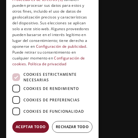
pueden procesar sus datos para estos y
Cuídate con Grupo Esneca
otros fines, incluido el uso de datos de
geolocalización precisos y características
Entrevistas profesionales
del dispositivo. Sus elecciones se aplican
solo a este sitio web. Algunos proveedores
pueden basarse en el interés legítimo en
lugar del consentimiento; tiene derecho a
EL RINCÓN DEL ALUMNO
oponerse en
Configuración de publicidad
.
Puede retirar su consentimiento en
Conócenos
cualquier momento en
Configuración de
cookies
.
Política de privacidad
Preguntas y respuestas
COOKIES ESTRICTAMENTE
Clases virtuales
NECESARIAS
COOKIES DE RENDIMIENTO
COOKIES DE PREFERENCIAS
COOKIES DE FUNCIONALIDAD
ACEPTAR TODO
RECHAZAR TODO
Copyright © 2026 |
Grupo Esneca TV