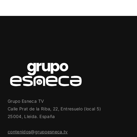
Grupo Esneca TV
Calle Prat de la Riba, 22, Entresuelo (local 5)
25004, Lleida. España
contenidos@grupoesneca.tv