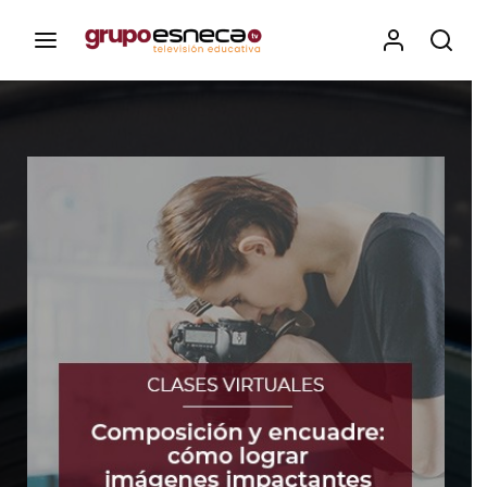
Contenidos, programas y recursos educativos de Grupo
Esneca TV
Iniciar Sesión
Para iniciar sesión debes introducir el
mismo usuario y contraseña que utilizas
para acceder al campus virtual:
https://elcampusonline.com
Dirección de correo electrónico
Contraseña