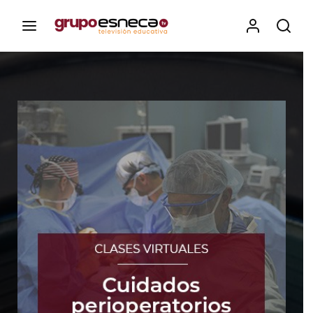
Contenidos, programas y recursos educativos de Grupo
Esneca TV
Iniciar Sesión
Para iniciar sesión debes introducir el
mismo usuario y contraseña que utilizas
para acceder al campus virtual:
https://elcampusonline.com
Dirección de correo electrónico
Contraseña