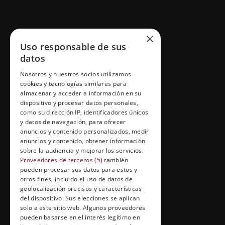
GRUPO ESNECA TV
×
Uso responsable de sus
Inicio
datos
Contacto
Nosotros y nuestros socios utilizamos
cookies y tecnologías similares para
Información Legal
almacenar y acceder a información en su
Política de Cookies
dispositivo y procesar datos personales,
como su dirección IP, identificadores únicos
y datos de navegación, para ofrecer
anuncios y contenido personalizados, medir
anuncios y contenido, obtener información
FORMACIÓN Y ENTRETENIMIENTO
sobre la audiencia y mejorar los servicios.
Formación abierta
Proveedores de terceros (5)
también
pueden procesar sus datos para estos y
Cuídate con Grupo Esneca
otros fines, incluido el uso de datos de
geolocalización precisos y características
Entrevistas profesionales
del dispositivo. Sus elecciones se aplican
solo a este sitio web. Algunos proveedores
pueden basarse en el interés legítimo en