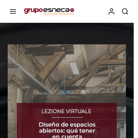
Contenidos, programas y recursos educativos de Grupo
Esneca TV
Iniciar Sesión
Para iniciar sesión debes introducir el
mismo usuario y contraseña que utilizas
para acceder al campus virtual:
https://elcampusonline.com
Dirección de correo electrónico
Contraseña