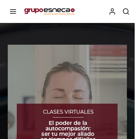
Contenidos, programas y recursos educativos de Grupo
Esneca TV
Iniciar Sesión
Para iniciar sesión debes introducir el
mismo usuario y contraseña que utilizas
para acceder al campus virtual:
https://elcampusonline.com
Dirección de correo electrónico
Contraseña