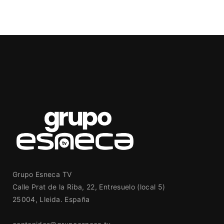
Grupo Esneca TV
Calle Prat de la Riba, 22, Entresuelo (local 5)
25004, Lleida. España