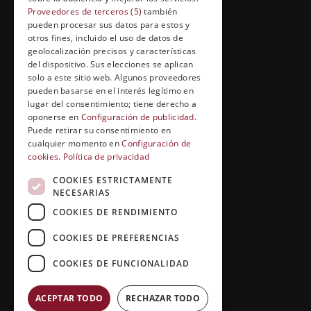
Formación abierta
Proveedores de terceros (5)
también
pueden procesar sus datos para estos y
Cuídate con Grupo Esneca
otros fines, incluido el uso de datos de
geolocalización precisos y características
Entrevistas profesionales
del dispositivo. Sus elecciones se aplican
solo a este sitio web. Algunos proveedores
pueden basarse en el interés legítimo en
lugar del consentimiento; tiene derecho a
EL RINCÓN DEL ALUMNO
oponerse en
Configuración de publicidad
.
Puede retirar su consentimiento en
Conócenos
cualquier momento en
Configuración de
cookies
.
Política de privacidad
Preguntas y respuestas
COOKIES ESTRICTAMENTE
Clases virtuales
NECESARIAS
COOKIES DE RENDIMIENTO
COOKIES DE PREFERENCIAS
COOKIES DE FUNCIONALIDAD
ACEPTAR TODO
RECHAZAR TODO
Copyright © 2026 |
Grupo Esneca TV