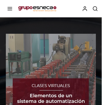
Contenidos, programas y recursos educativos de Grupo
Esneca TV
Iniciar Sesión
Para iniciar sesión debes introducir el
mismo usuario y contraseña que utilizas
para acceder al campus virtual:
https://elcampusonline.com
Dirección de correo electrónico
Contraseña