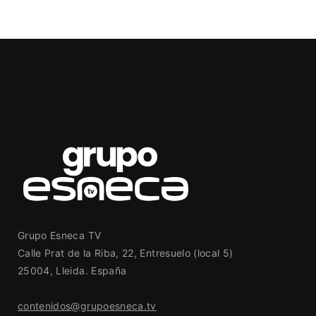
Grupo Esneca TV
Calle Prat de la Riba, 22, Entresuelo (local 5)
25004, Lleida. España
contenidos@grupoesneca.tv