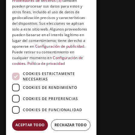
Proveedores de terceros (5)
también
pueden procesar sus datos para estos y
Cuídate con Grupo Esneca
otros fines, incluido el uso de datos de
geolocalización precisos y características
Entrevistas profesionales
del dispositivo. Sus elecciones se aplican
solo a este sitio web. Algunos proveedores
pueden basarse en el interés legítimo en
lugar del consentimiento; tiene derecho a
EL RINCÓN DEL ALUMNO
oponerse en
Configuración de publicidad
.
Puede retirar su consentimiento en
Conócenos
cualquier momento en
Configuración de
cookies
.
Política de privacidad
Preguntas y respuestas
COOKIES ESTRICTAMENTE
Clases virtuales
NECESARIAS
COOKIES DE RENDIMIENTO
COOKIES DE PREFERENCIAS
COOKIES DE FUNCIONALIDAD
ACEPTAR TODO
RECHAZAR TODO
Copyright © 2026 |
Grupo Esneca TV