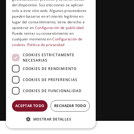
Entrevistas profesionales
del dispositivo. Sus elecciones se aplican
solo a este sitio web. Algunos proveedores
pueden basarse en el interés legítimo en
lugar del consentimiento; tiene derecho a
EL RINCÓN DEL ALUMNO
oponerse en
Configuración de publicidad
.
Puede retirar su consentimiento en
Conócenos
cualquier momento en
Configuración de
cookies
.
Política de privacidad
Preguntas y respuestas
COOKIES ESTRICTAMENTE
Clases virtuales
NECESARIAS
COOKIES DE RENDIMIENTO
COOKIES DE PREFERENCIAS
COOKIES DE FUNCIONALIDAD
ACEPTAR TODO
RECHAZAR TODO
Copyright © 2026 |
Grupo Esneca TV
MOSTRAR DETALLES