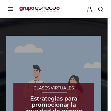
Contenidos, programas y recursos educativos de Grupo
Esneca TV
Iniciar Sesión
Para iniciar sesión debes introducir el
mismo usuario y contraseña que utilizas
para acceder al campus virtual:
https://elcampusonline.com
Dirección de correo electrónico
Contraseña