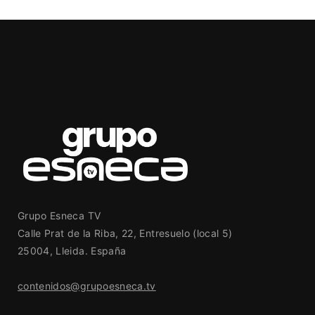
Grupo Esneca TV
Calle Prat de la Riba, 22, Entresuelo (local 5)
25004, Lleida. España
contenidos@grupoesneca.tv