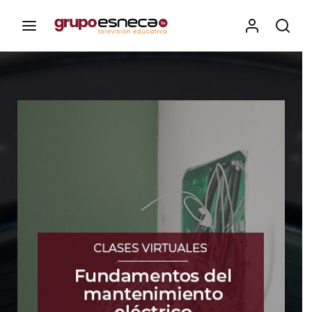
Contenidos, programas y recursos educativos de Grupo
Esneca TV
Iniciar Sesión
Para iniciar sesión debes introducir el
mismo usuario y contraseña que utilizas
para acceder al campus virtual:
https://elcampusonline.com
Dirección de correo electrónico
Contraseña