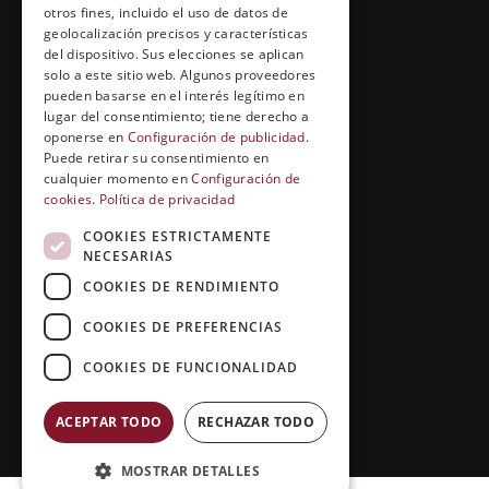
Cuídate con Grupo Esneca
otros fines, incluido el uso de datos de
geolocalización precisos y características
Entrevistas profesionales
del dispositivo. Sus elecciones se aplican
solo a este sitio web. Algunos proveedores
pueden basarse en el interés legítimo en
lugar del consentimiento; tiene derecho a
EL RINCÓN DEL ALUMNO
oponerse en
Configuración de publicidad
.
Puede retirar su consentimiento en
Conócenos
cualquier momento en
Configuración de
cookies
.
Política de privacidad
Preguntas y respuestas
COOKIES ESTRICTAMENTE
Clases virtuales
NECESARIAS
COOKIES DE RENDIMIENTO
COOKIES DE PREFERENCIAS
COOKIES DE FUNCIONALIDAD
ACEPTAR TODO
RECHAZAR TODO
Copyright © 2026 |
Grupo Esneca TV
MOSTRAR DETALLES