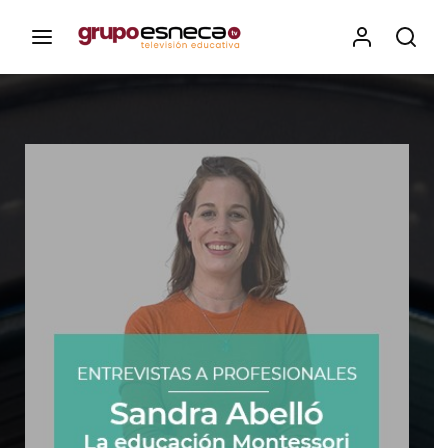
Contenidos, programas y recursos educativos de Grupo
Esneca TV
Iniciar Sesión
Para iniciar sesión debes introducir el
mismo usuario y contraseña que utilizas
para acceder al campus virtual:
https://elcampusonline.com
Dirección de correo electrónico
Contraseña