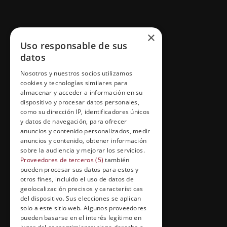
GRUPO ESNECA TV
×
Uso responsable de sus
Inicio
datos
Contacto
Nosotros y nuestros socios utilizamos
cookies y tecnologías similares para
Información Legal
almacenar y acceder a información en su
Política de Cookies
dispositivo y procesar datos personales,
como su dirección IP, identificadores únicos
y datos de navegación, para ofrecer
anuncios y contenido personalizados, medir
anuncios y contenido, obtener información
FORMACIÓN Y ENTRETENIMIENTO
sobre la audiencia y mejorar los servicios.
Formación abierta
Proveedores de terceros (5)
también
pueden procesar sus datos para estos y
Cuídate con Grupo Esneca
otros fines, incluido el uso de datos de
geolocalización precisos y características
Entrevistas profesionales
del dispositivo. Sus elecciones se aplican
solo a este sitio web. Algunos proveedores
pueden basarse en el interés legítimo en