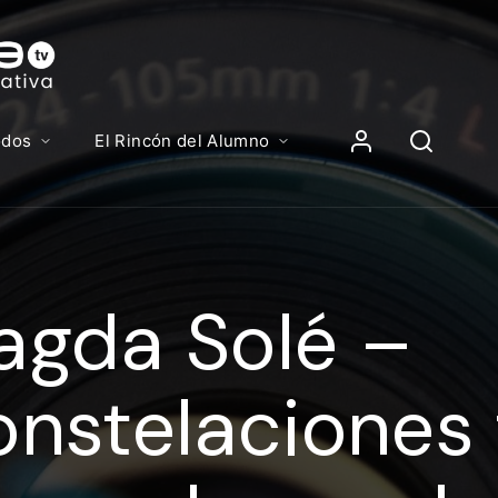
Contenidos, p
Iniciar Sesión
odos
El Rincón del Alumno
iciar sesión debes introducir el mismo usuario y contras
lizas para acceder al campus virtual:
agda Solé –
//elcampusonline.com
n de correo electrónico
nstelaciones f
eña