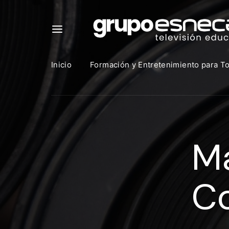
Inicio
Formación y Entretenimiento para T
Para in
que uti
M
https:
Direcció
Co
Contras