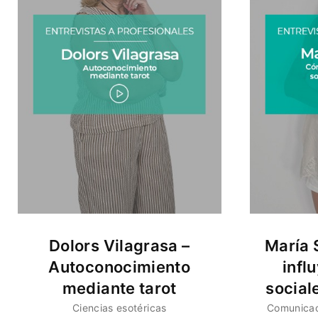
Dolors Vilagrasa –
María 
Autoconocimiento
infl
mediante tarot
social
Ciencias esotéricas
Comunica