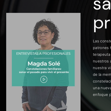
sa
pr
Rec
Las const
patrones 
terapeuta 
nuestros 
nuestra vi
de la mem
constelaci
una nueva
enfoque p