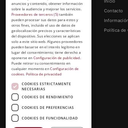
Inicio
anuncios y contenido, obtener información
sobre la audiencia y mejorar los servicios.
Contacto
Proveedores de terceros (5)
también
pueden procesar sus datos para estos y
Informació
otros fines, incluido el uso de datos de
Grupo Esneca TV
Política de
geolocalización precisos y características
Calle Prat de la Riba, 22, Entresuelo
del dispositivo. Sus elecciones se aplican
(local 5)
solo a este sitio web. Algunos proveedores
pueden basarse en el interés legítimo en
25004, Lleida. España
lugar del consentimiento; tiene derecho a
oponerse en
Configuración de publicidad
.
contenidos@grupoesneca.tv
Puede retirar su consentimiento en
cualquier momento en
Configuración de
cookies
.
Política de privacidad
+(34) 91 005 91 27
COOKIES ESTRICTAMENTE
NECESARIAS
COOKIES DE RENDIMIENTO
COOKIES DE PREFERENCIAS
COOKIES DE FUNCIONALIDAD