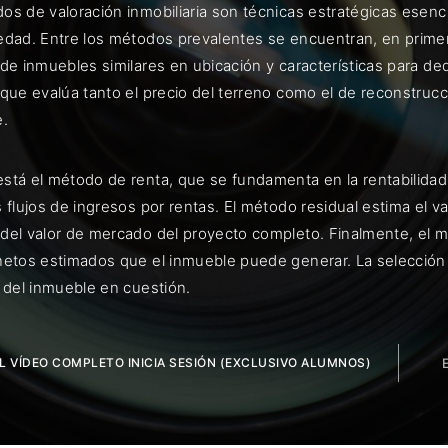
os de valoración inmobiliaria son técnicas estratégicas esenci
edad. Entre los métodos prevalentes se encuentran, en primer
 de inmuebles similares en ubicación y características para d
que evalúa tanto el precio del terreno como el de reconstrucc
ENTRAR
e.
uérdame
stá el método de renta, que se fundamenta en la rentabilidad
 flujos de ingresos por rentas. El método residual estima el v
del valor de mercado del proyecto completo. Finalmente, el mé
netos estimados que el inmueble puede generar. La selecció
o del inmueble en cuestión.
EL VÍDEO COMPLETO INICIA SESIÓN (EXCLUSIVO ALUMNOS)