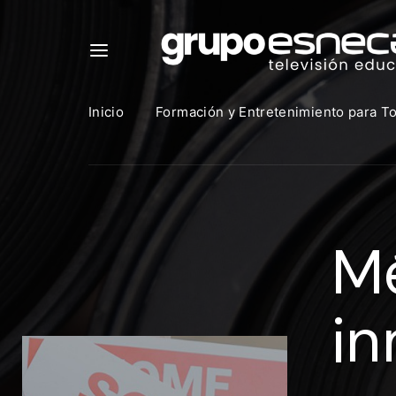
Inicio
Formación y Entretenimiento para T
Para in
que uti
Mé
https:
Direcció
in
Contras