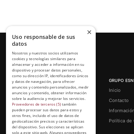
×
Uso responsable de sus
datos
Nosotros y nuestros socios utilizamos
cookies y tecnologías similares para
almacenar y acceder a información en su
dispositivo y procesar datos personales,
como su dirección IP, identificadores únicos
GRUPO ESN
y datos de navegación, para ofrecer
anuncios y contenido personalizados, medir
Inicio
anuncios y contenido, obtener información
sobre la audiencia y mejorar los servicios.
Contacto
Proveedores de terceros (5)
también
pueden procesar sus datos para estos y
Informació
otros fines, incluido el uso de datos de
Grupo Esneca TV
Política de
geolocalización precisos y características
Calle Prat de la Riba, 22, Entresuelo
del dispositivo. Sus elecciones se aplican
(local 5)
solo a este sitio web. Algunos proveedores