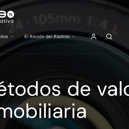
Contenidos, p
Iniciar Sesión
odos
El Rincón del Alumno
iciar sesión debes introducir el mismo usuario y contras
lizas para acceder al campus virtual:
todos de val
//elcampusonline.com
n de correo electrónico
mobiliaria
eña