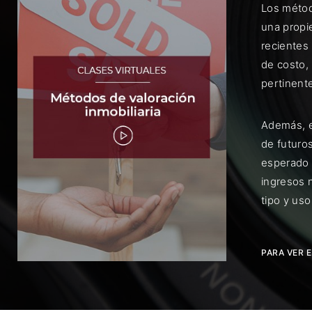
Los métod
una propi
recientes
de costo, 
pertinent
Rec
Además, e
de futuros
esperado 
ingresos 
tipo y us
PARA VER 