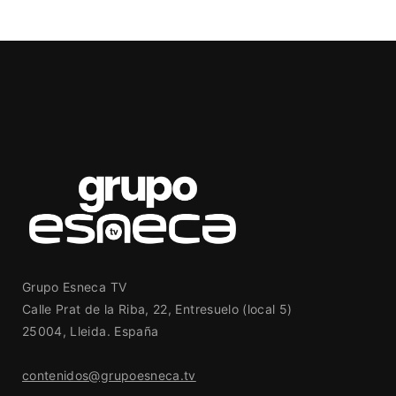
Grupo Esneca TV
Calle Prat de la Riba, 22, Entresuelo (local 5)
25004, Lleida. España
contenidos@grupoesneca.tv