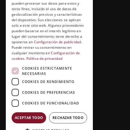
pueden procesar sus datos para estos y
Cuídate con Grupo Esneca
otros fines, incluido el uso de datos de
geolocalización precisos y características
Entrevistas profesionales
del dispositivo. Sus elecciones se aplican
solo a este sitio web. Algunos proveedores
pueden basarse en el interés legítimo en
lugar del consentimiento; tiene derecho a
EL RINCÓN DEL ALUMNO
oponerse en
Configuración de publicidad
.
Puede retirar su consentimiento en
Conócenos
cualquier momento en
Configuración de
cookies
.
Política de privacidad
Preguntas y respuestas
COOKIES ESTRICTAMENTE
Clases virtuales
NECESARIAS
COOKIES DE RENDIMIENTO
COOKIES DE PREFERENCIAS
COOKIES DE FUNCIONALIDAD
ACEPTAR TODO
RECHAZAR TODO
Copyright © 2026 |
Grupo Esneca TV