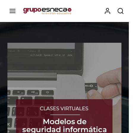
Contenidos, programas y recursos educativos de Grupo
Esneca TV
Iniciar Sesión
Para iniciar sesión debes introducir el
mismo usuario y contraseña que utilizas
para acceder al campus virtual:
https://elcampusonline.com
Dirección de correo electrónico
Contraseña