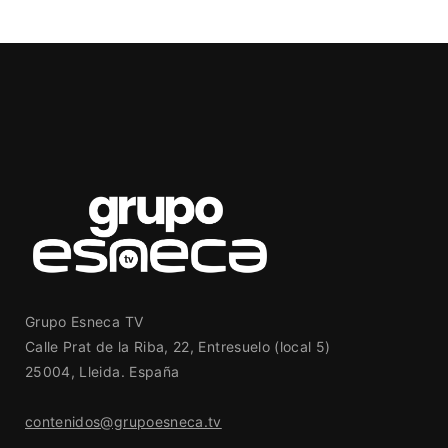
Grupo Esneca TV
Calle Prat de la Riba, 22, Entresuelo (local 5)
25004, Lleida. España
contenidos@grupoesneca.tv