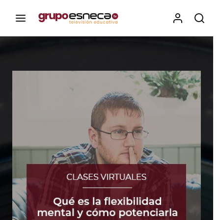
Contenidos, programas y recursos educativos de Grupo
Esneca TV
Iniciar Sesión
Para iniciar sesión debes introducir el
mismo usuario y contraseña que utilizas
para acceder al campus virtual:
https://elcampusonline.com
Dirección de correo electrónico
Contraseña