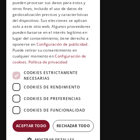
pueden procesar sus datos para estos y
Cuídate con Grupo Esneca
otros fines, incluido el uso de datos de
geolocalización precisos y características
Entrevistas profesionales
del dispositivo. Sus elecciones se aplican
solo a este sitio web. Algunos proveedores
pueden basarse en el interés legítimo en
lugar del consentimiento; tiene derecho a
EL RINCÓN DEL ALUMNO
oponerse en
Configuración de publicidad
.
Puede retirar su consentimiento en
Conócenos
cualquier momento en
Configuración de
cookies
.
Política de privacidad
Preguntas y respuestas
COOKIES ESTRICTAMENTE
Clases virtuales
NECESARIAS
COOKIES DE RENDIMIENTO
COOKIES DE PREFERENCIAS
COOKIES DE FUNCIONALIDAD
ACEPTAR TODO
RECHAZAR TODO
Copyright © 2026 |
Grupo Esneca TV
MOSTRAR DETALLES