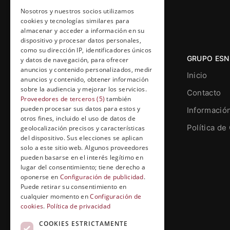
Nosotros y nuestros socios utilizamos
cookies y tecnologías similares para
almacenar y acceder a información en su
dispositivo y procesar datos personales,
como su dirección IP, identificadores únicos
GRUPO ESN
y datos de navegación, para ofrecer
anuncios y contenido personalizados, medir
Inicio
anuncios y contenido, obtener información
sobre la audiencia y mejorar los servicios.
Contacto
Proveedores de terceros (5)
también
pueden procesar sus datos para estos y
Informació
otros fines, incluido el uso de datos de
Grupo Esneca TV
Política de
geolocalización precisos y características
Calle Prat de la Riba, 22, Entresuelo
del dispositivo. Sus elecciones se aplican
(local 5)
solo a este sitio web. Algunos proveedores
pueden basarse en el interés legítimo en
25004, Lleida. España
lugar del consentimiento; tiene derecho a
oponerse en
Configuración de publicidad
.
contenidos@grupoesneca.tv
Puede retirar su consentimiento en
cualquier momento en
Configuración de
cookies
.
Política de privacidad
+(34) 91 005 91 27
COOKIES ESTRICTAMENTE