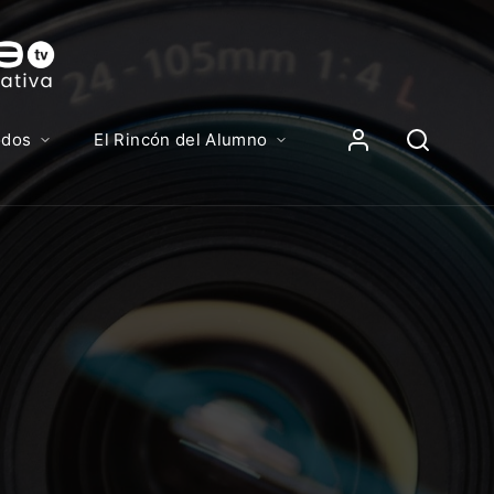
Contenidos, p
Iniciar Sesión
odos
El Rincón del Alumno
iciar sesión debes introducir el mismo usuario y contras
lizas para acceder al campus virtual:
//elcampusonline.com
n de correo electrónico
eña