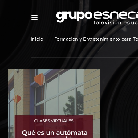
Inicio
Formación y Entretenimiento para T
Para in
que uti
https:
Direcció
Contras