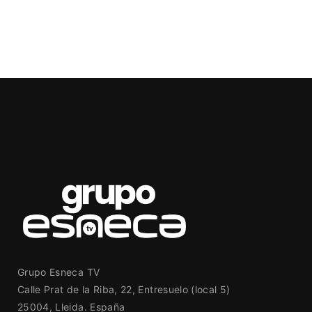
Grupo Esneca TV
Calle Prat de la Riba, 22, Entresuelo (local 5)
25004, Lleida. España