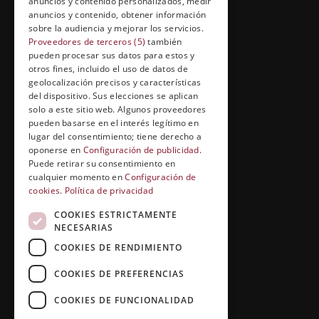
anuncios y contenido personalizados, medir
anuncios y contenido, obtener información
FORMACIÓN Y ENTRETENIMIENTO
sobre la audiencia y mejorar los servicios.
Formación abierta
Proveedores de terceros (5)
también
pueden procesar sus datos para estos y
Cuídate con Grupo Esneca
otros fines, incluido el uso de datos de
geolocalización precisos y características
Entrevistas profesionales
del dispositivo. Sus elecciones se aplican
solo a este sitio web. Algunos proveedores
pueden basarse en el interés legítimo en
lugar del consentimiento; tiene derecho a
EL RINCÓN DEL ALUMNO
oponerse en
Configuración de publicidad
.
Puede retirar su consentimiento en
Conócenos
cualquier momento en
Configuración de
cookies
.
Política de privacidad
Preguntas y respuestas
COOKIES ESTRICTAMENTE
Clases virtuales
NECESARIAS
COOKIES DE RENDIMIENTO
COOKIES DE PREFERENCIAS
COOKIES DE FUNCIONALIDAD