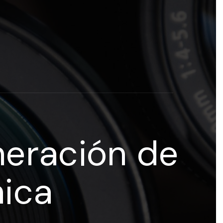
rogramas y recursos educativos de Grupo Esneca TV
eña
neración de
mica