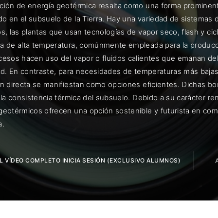
ción de energía geotérmica resalta como una forma prominente
 en el subsuelo de la Tierra. Hay una variedad de sistemas des
s, las plantas que usan tecnologías de vapor seco, flash y ci
a de alta temperatura, comúnmente empleada para la producci
ENTRAR
cesos hacen uso del vapor o fluidos calientes que emanan del i
dad. En contraste, para necesidades de temperaturas más bajas
uérdame
ón directa se manifiestan como opciones eficientes. Dichas bo
o la consistencia térmica del subsuelo. Debido a su carácter r
geotérmicos ofrecen una opción sostenible y futurista en co
a.
EL VÍDEO COMPLETO INICIA SESIÓN (EXCLUSIVO ALUMNOS)