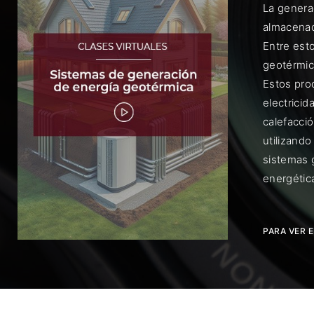
La genera
almacenado
Entre esto
geotérmic
Estos pro
electrici
Rec
calefacci
utilizand
sistemas 
energétic
PARA VER 