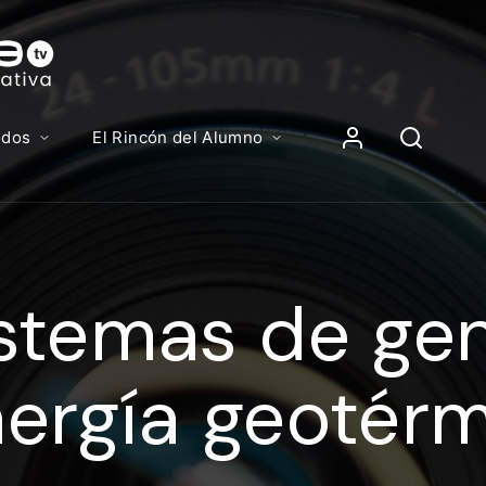
Contenidos, p
Iniciar Sesión
odos
El Rincón del Alumno
iciar sesión debes introducir el mismo usuario y contras
lizas para acceder al campus virtual:
stemas de ge
//elcampusonline.com
n de correo electrónico
ergía geotér
eña