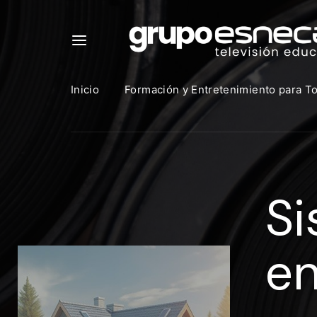
Inicio
Formación y Entretenimiento para T
Para in
que uti
Si
https:
Direcció
en
Contras