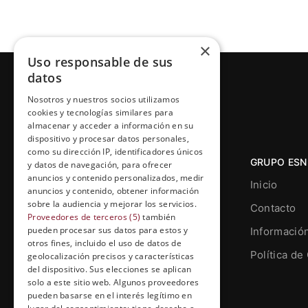
×
Uso responsable de sus
datos
Nosotros y nuestros socios utilizamos
cookies y tecnologías similares para
almacenar y acceder a información en su
dispositivo y procesar datos personales,
como su dirección IP, identificadores únicos
GRUPO ESN
y datos de navegación, para ofrecer
anuncios y contenido personalizados, medir
Inicio
anuncios y contenido, obtener información
sobre la audiencia y mejorar los servicios.
Contacto
Proveedores de terceros (5)
también
pueden procesar sus datos para estos y
Informació
otros fines, incluido el uso de datos de
Grupo Esneca TV
Política de
geolocalización precisos y características
Calle Prat de la Riba, 22, Entresuelo
del dispositivo. Sus elecciones se aplican
(local 5)
solo a este sitio web. Algunos proveedores
pueden basarse en el interés legítimo en
25004, Lleida. España