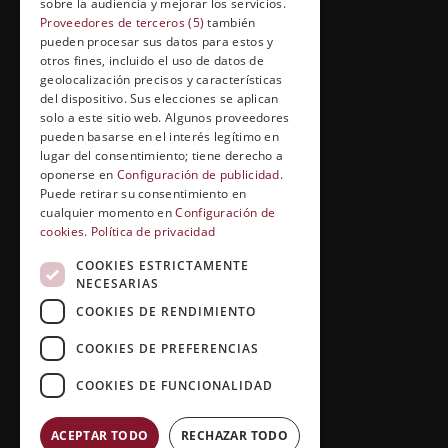
sobre la audiencia y mejorar los servicios.
Formación abierta
Proveedores de terceros (5)
también
pueden procesar sus datos para estos y
Cuídate con Grupo Esneca
otros fines, incluido el uso de datos de
geolocalización precisos y características
Entrevistas profesionales
del dispositivo. Sus elecciones se aplican
solo a este sitio web. Algunos proveedores
pueden basarse en el interés legítimo en
lugar del consentimiento; tiene derecho a
EL RINCÓN DEL ALUMNO
oponerse en
Configuración de publicidad
.
Puede retirar su consentimiento en
Conócenos
cualquier momento en
Configuración de
cookies
.
Política de privacidad
Preguntas y respuestas
COOKIES ESTRICTAMENTE
Clases virtuales
NECESARIAS
COOKIES DE RENDIMIENTO
COOKIES DE PREFERENCIAS
COOKIES DE FUNCIONALIDAD
ACEPTAR TODO
RECHAZAR TODO
Copyright © 2026 |
Grupo Esneca TV