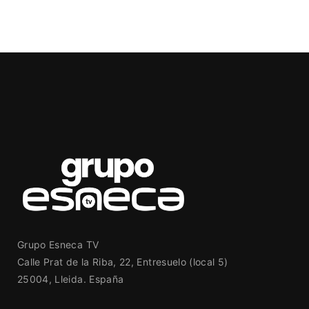
Grupo Esneca TV
Calle Prat de la Riba, 22, Entresuelo (local 5)
25004, Lleida. España