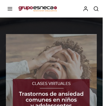
Contenidos, programas y recursos educativos de Grupo
Esneca TV
Iniciar Sesión
Para iniciar sesión debes introducir el
mismo usuario y contraseña que utilizas
para acceder al campus virtual:
https://elcampusonline.com
Dirección de correo electrónico
Contraseña