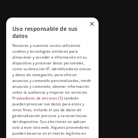
GRUPO ESNECA TV
×
Uso responsable de sus
Inicio
datos
Contacto
Nosotros y nuestros socios utilizamos
cookies y tecnologías similares para
Información Legal
almacenar y acceder a información en su
Política de Cookies
dispositivo y procesar datos personales,
como su dirección IP, identificadores únicos
y datos de navegación, para ofrecer
anuncios y contenido personalizados, medir
anuncios y contenido, obtener información
FORMACIÓN Y ENTRETENIMIENTO
sobre la audiencia y mejorar los servicios.
Formación abierta
Proveedores de terceros (5)
también
pueden procesar sus datos para estos y
Cuídate con Grupo Esneca
otros fines, incluido el uso de datos de
geolocalización precisos y características
Entrevistas profesionales
del dispositivo. Sus elecciones se aplican
solo a este sitio web. Algunos proveedores
pueden basarse en el interés legítimo en