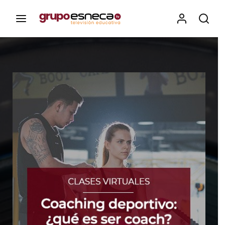
Contenidos, programas y recursos educativos de Grupo
Esneca TV
Iniciar Sesión
Para iniciar sesión debes introducir el
mismo usuario y contraseña que utilizas
para acceder al campus virtual:
https://elcampusonline.com
Dirección de correo electrónico
Contraseña