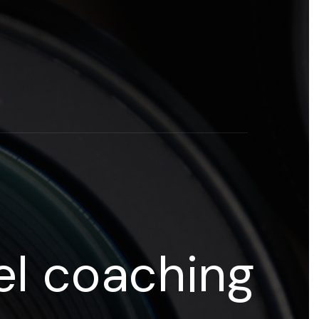
rogramas y recursos educativos de Grupo Esneca TV
eña
el coaching