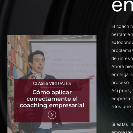
em
El coachi
herramien
autoconoc
Rec
problemas
de un espe
Ahora bie
encargará
proceso.
Así pues,
empresa e
a los que
Si estás 
empresas 