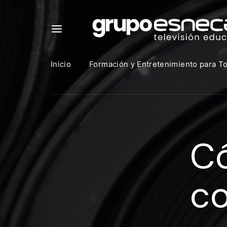
Inicio
Formación y Entretenimiento para T
Para in
que uti
Có
https:
Direcció
co
Contras