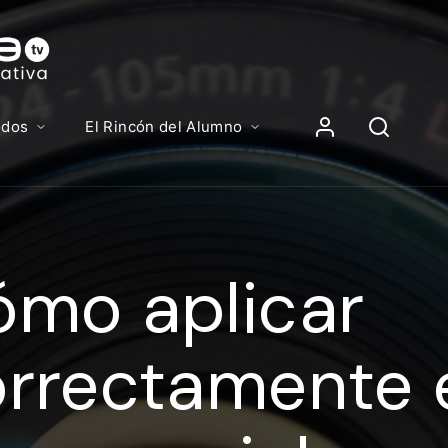
Contenidos, p
Iniciar Sesión
odos
El Rincón del Alumno
iciar sesión debes introducir el mismo usuario y contras
lizas para acceder al campus virtual:
mo aplicar
//elcampusonline.com
n de correo electrónico
rrectamente 
eña