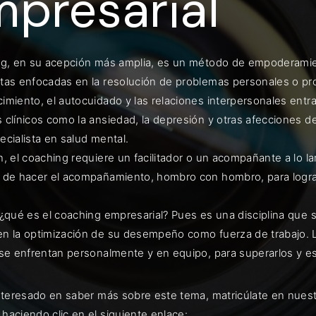
presarial
ng, en su acepción más amplia, es un método de empoderamien
ENTRAR
tas enfocadas en la resolución de problemas personales o pro
imiento, el autocuidado y las relaciones interpersonales entra
uérdame
 clínicos como la ansiedad, la depresión y otras afecciones d
cialista en salud mental.
n, el coaching requiere un facilitador o un acompañante a lo l
 de hacer el acompañamiento, hombro con hombro, para logra
 ¿qué es el coaching empresarial? Pues es una disciplina que 
n la optimización de su desempeño como fuerza de trabajo. Lo 
 se enfrentan personalmente y en equipo, para superarlos y
interesado en saber más sobre este tema, matricúlate en nues
haciendo clic en el siguiente enlace: