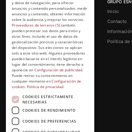
GRUPO ESN
y datos de navegación, para ofrecer
anuncios y contenido personalizados, medir
Inicio
anuncios y contenido, obtener información
sobre la audiencia y mejorar los servicios.
Contacto
Proveedores de terceros (5)
también
pueden procesar sus datos para estos y
Informació
otros fines, incluido el uso de datos de
Grupo Esneca TV
Política de
geolocalización precisos y características
Calle Prat de la Riba, 22, Entresuelo
del dispositivo. Sus elecciones se aplican
(local 5)
solo a este sitio web. Algunos proveedores
pueden basarse en el interés legítimo en
25004, Lleida. España
lugar del consentimiento; tiene derecho a
oponerse en
Configuración de publicidad
.
contenidos@grupoesneca.tv
Puede retirar su consentimiento en
cualquier momento en
Configuración de
cookies
.
Política de privacidad
+(34) 91 005 91 27
COOKIES ESTRICTAMENTE
NECESARIAS
COOKIES DE RENDIMIENTO
COOKIES DE PREFERENCIAS