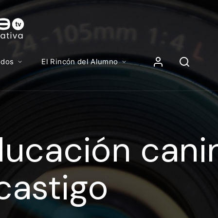
Contenidos, p
Iniciar Sesión
odos
El Rincón del Alumno
iciar sesión debes introducir el mismo usuario y contras
lizas para acceder al campus virtual:
ucación canin
//elcampusonline.com
n de correo electrónico
castigo
eña