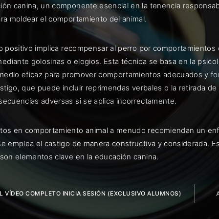
ión canina, un componente esencial en la tenencia responsabl
ara moldear el comportamiento del animal.
zo positivo implica recompensar al perro por comportamientos 
ENTRAR
diante golosinas o elogios. Esta técnica se basa en la psicolo
edio eficaz para promover comportamientos adecuados y fortal
uérdame
castigo, que puede incluir reprimendas verbales o la retirada
secuencias adversas si se aplica incorrectamente.
tos en comportamiento animal a menudo recomiendan un enfoqu
e emplea el castigo de manera constructiva y considerada. Es 
 son elementos clave en la educación canina.
EL VÍDEO COMPLETO INICIA SESIÓN (EXCLUSIVO ALUMNOS)