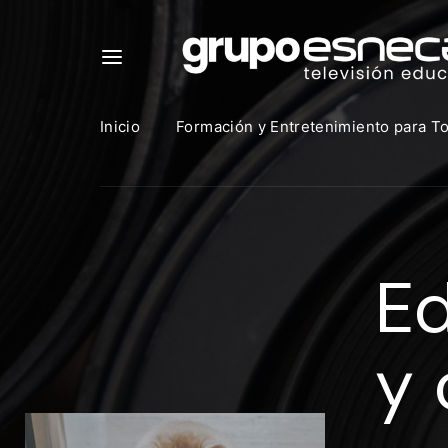
Inicio
Formación y Entretenimiento para T
Para in
que uti
Ed
https:
Direcció
y 
Contras