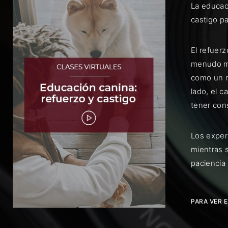
La educac
castigo p
El refuer
menudo me
como un m
Rec
lado, el 
tener con
Los exper
mientras s
paciencia
PARA VER 