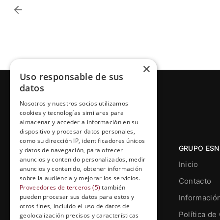
×
Uso responsable de sus
datos
Nosotros y nuestros socios utilizamos
cookies y tecnologías similares para
almacenar y acceder a información en su
dispositivo y procesar datos personales,
como su dirección IP, identificadores únicos
GRUPO ESN
y datos de navegación, para ofrecer
anuncios y contenido personalizados, medir
Inicio
anuncios y contenido, obtener información
sobre la audiencia y mejorar los servicios.
Contacto
Proveedores de terceros (5)
también
pueden procesar sus datos para estos y
Informació
otros fines, incluido el uso de datos de
Grupo Esneca TV
Política de
geolocalización precisos y características
Calle Prat de la Riba, 22, Entresuelo