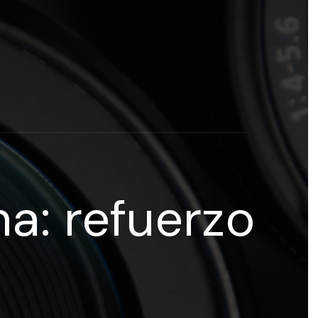
rogramas y recursos educativos de Grupo Esneca TV
eña
a: refuerzo