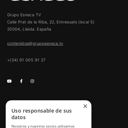
Grupo Esneca TV
Calle Prat de la Riba, 22, Entresuelo (local 5)
25004, Lleida. España
contenidos@grupoesneca.tv
+(34) 91 005 91 27
×
GRUPO ESNECA TV
Uso responsable de sus
Inicio
datos
Contacto
Nosotros y nuestros socios utilizamos