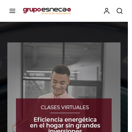
Contenidos, programas y recursos educativos de Grupo
Esneca TV
Iniciar Sesión
Para iniciar sesión debes introducir el
mismo usuario y contraseña que utilizas
para acceder al campus virtual:
https://elcampusonline.com
Dirección de correo electrónico
Contraseña