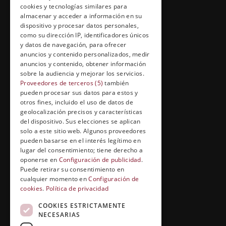
cookies y tecnologías similares para
Información Legal
almacenar y acceder a información en su
Política de Cookies
dispositivo y procesar datos personales,
como su dirección IP, identificadores únicos
y datos de navegación, para ofrecer
anuncios y contenido personalizados, medir
anuncios y contenido, obtener información
FORMACIÓN Y ENTRETENIMIENTO
sobre la audiencia y mejorar los servicios.
Proveedores de terceros (5)
también
Formación abierta
pueden procesar sus datos para estos y
Cuídate con Grupo Esneca
otros fines, incluido el uso de datos de
geolocalización precisos y características
Entrevistas profesionales
del dispositivo. Sus elecciones se aplican
solo a este sitio web. Algunos proveedores
pueden basarse en el interés legítimo en
lugar del consentimiento; tiene derecho a
EL RINCÓN DEL ALUMNO
oponerse en
Configuración de publicidad
.
Puede retirar su consentimiento en
Conócenos
cualquier momento en
Configuración de
cookies
.
Política de privacidad
Preguntas y respuestas
COOKIES ESTRICTAMENTE
Clases virtuales
NECESARIAS